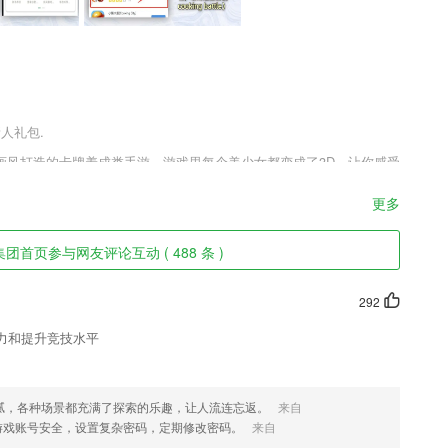
新人礼包.
画风打造的卡牌养成类手游，游戏里每个美少女都变成了3D，让你感受
人物设定及剧情故事的同时，通过丰富的系统养成设计、多样的玩法功
的同时享受别样的游戏经历，体会校花在侧、神技傍身、四方相应的高
更多
团首页参与网友评论互动 ( 488 条 )
孩子的知识和技术；
292
味着用户可以在线梳理工作事务；
力和提升竞技水平
，监控黄疸病程，提示家长及时排查和送医，避免耽误治疗。
腻，各种场景都充满了探索的乐趣，让人流连忘返。
来自
游戏账号安全，设置复杂密码，定期修改密码。
来自