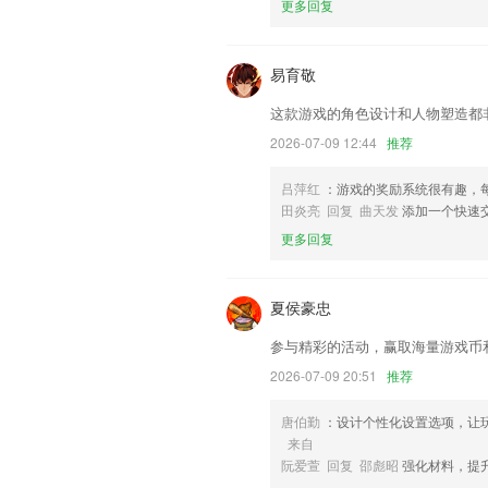
联系我们
更多回复
以上就是万盛集团首页的介绍，如果您喜
帮助我们更好的对产品进行优化修改。
易育敬
这款游戏的角色设计和人物塑造都
2026-07-09 12:44
推荐
吕萍红
：游戏的奖励系统很有趣，
田炎亮 回复 曲天发
添加一个快速
更多回复
夏侯豪忠
参与精彩的活动，赢取海量游戏币
2026-07-09 20:51
推荐
唐伯勤
：设计个性化设置选项，让
来自
阮爱萱 回复 邵彪昭
强化材料，提