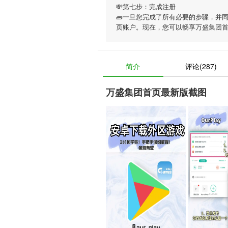
💸第七步：完成注册
🧱一旦您完成了所有必要的步骤，并
页账户。现在，您可以畅享
万盛集团
简介
评论(287)
万盛集团首页最新版截图