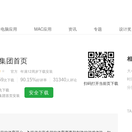
电脑应用
MAC应用
资讯
专题
设计奖
集团首页
大
官方
年满12周岁
下载安装
时
59
次下载
90.15%
好评率
31340
人评论
扫码打开当前页下载
分
先下载
安全下载
集团首页安装
T