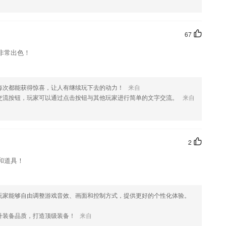
欢这款软件，您可以到应用商店进行打分评论，说出您的使用经历，以
67
非常出色！
每次都能获得惊喜，让人有继续玩下去的动力！
来自
交流按钮，玩家可以通过点击按钮与其他玩家进行简单的文字交流。
来自
2
和道具！
玩家能够自由调整游戏音效、画面和控制方式，提供更好的个性化体验。
升装备品质，打造顶级装备！
来自