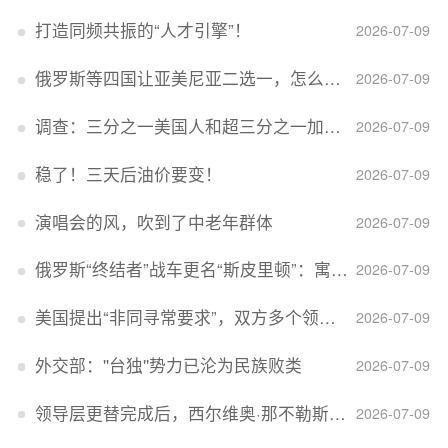
打造同频共振的“人才引擎”！
2026-07-09
俄罗斯等四国让亚美尼亚二选一，怎么回事？
2026-07-09
调查：三分之一美国人和超三分之一加拿大人感到经济压力
2026-07-09
稳了！三天后油价要变！
2026-07-09
演唱会的风，吹到了中老年群体
2026-07-09
俄罗斯“终结者”战车更名“斯皮里顿”：寓意强大可靠，彰显俄精神力量
2026-07-09
美国提出“非同寻常要求”，双方多个领域分歧依旧，印美贸易谈判进入“关键阶段”
2026-07-09
外交部：''台独''势力已沦为民族败类
2026-07-09
领导层更替完成后，西尔维奥·那不勒斯出任Lucid首席执行官
2026-07-09