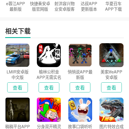
e蓉江APP
快捷奏安卓
射洪容兴物
达叔APP
华夏召车
最新版
版官网版
业安卓版客
更新版本
APP下载
户端
2026
安装2026
相关下载
LMIR安卓版
榆林公积金
悄悄说APP最
美家lifeAPP
中文版
APP无需实名
新版
安卓版
认证版
查看
查看
查看
查看
稿稿平台APP
分身双开精灵
故事口袋听听
图片特效合成