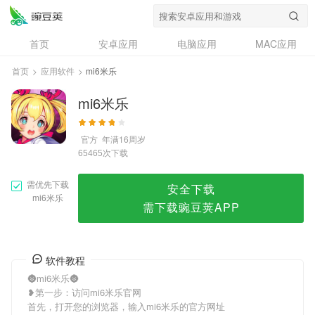
mi6米乐
首页
安卓应用
电脑应用
MAC应用
资讯
专题
设计奖
创意应用
首页
>
应用软件
>
mi6米乐
问答
mi6米乐
官方
年满16周岁
次下载
65465
需优先下载
安全下载
mi6米乐
需下载豌豆荚APP
软件教程
🌚mi6米乐🌚
❥第一步：访问mi6米乐官网
首先，打开您的浏览器，输入mi6米乐的官方网址