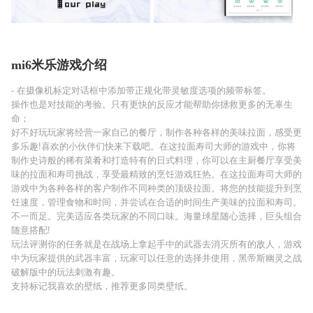
mi6米乐游戏介绍
- 在摄像机标定对话框中添加带正规化带灵敏度选项的频带标签。
操作也是对技能的考验。只有更快的反应才能帮助你拯救更多的无辜生
命；
好不好玩玩家将经营一家自己的餐厅，制作各种各样的美味拉面，感受更
多乐趣!喜欢的小伙伴们快来下载吧。在这拉面寿司大师的游戏中，你将
制作史诗般的稀有菜肴和打造特有的日式料理，你可以在主厨餐厅享受美
味的拉面和寿司挑战，享受最精致的烹饪游戏狂热。在这拉面寿司大师的
游戏中为各种各样的客户制作不同种类的顶级拉面。将您的技能提升到烹
饪速度，管理食物和时间，并尝试在合适的时间生产美味的拉面和寿司。
不一而足。完美适应各类玩家的不同口味。海量球星随心选择，巨头组合
随意搭配!
玩法评测你的任务就是在战场上拿起手中的武器去消灭所有的敌人，游戏
中为玩家提供的武器丰富，玩家可以任意的选择并使用，黑帝斯幽灵之战
破解版中的玩法刺激有趣。
支持标记我喜欢的壁纸，推荐更多同类壁纸。