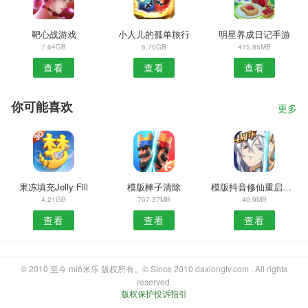
靶心战游戏
小人儿的孤单旅行
明星养成日记手游
7.64GB
6.70GB
415.85MB
查看
查看
查看
你可能喜欢
更多
果冻填充Jelly Fill
模版棒子清除
模版抖音修仙重启模拟器
4.21GB
707.37MB
40.9MB
查看
查看
查看
© 2010 至今 mi6米乐 版权所有。© Since 2010 daxiongtv.com . All rights
reserved.
版权保护投诉指引