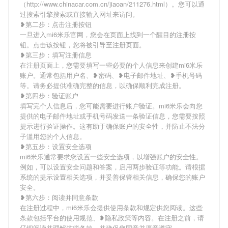
（http://www.chinacar.com.cn/jiaoan/211276.html）。您可以通
过搜索引擎搜索或直接输入网址来访问。
❥第二步：点击注册按钮
一旦进入mi6米乐官网，您会在页面上找到一个醒目的注册按
钮。点击该按钮，您将被引导至注册页面。
❥第三步：填写注册信息
在注册页面上，您需要填写一些必要的个人信息来创建mi6米乐
账户。通常包括用户名、❥密码、❥电子邮件地址、❥手机号码
等。请务必提供准确完整的信息，以确保顺利完成注册。
❥第四步：验证账户
填写完个人信息后，您可能需要进行账户验证。mi6米乐会向您
提供的电子邮件地址或手机号码发送一条验证信息，您需要按照
提示进行验证操作。这有助于确保账户的安全性，并防止不法分
子滥用您的个人信息。
❥第五步：设置安全选项
mi6米乐通常要求您设置一些安全选项，以增强账户的安全性。
例如，可以设置安全问题和答案，启用两步验证等功能。请根据
系统的提示设置相关选项，并妥善保管相关信息，确保您的账户
安全。
❥第六步：阅读并同意条款
在注册过程中，mi6米乐会提供使用条款和规定供您阅读。这些
条款包括平台的使用规范、❥隐私政策等内容。在注册之前，请
仔细阅读并理解这些条款，并确保您同意并愿意遵守。