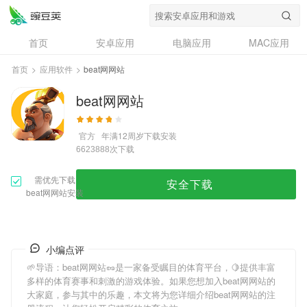
首页
安卓应用
电脑应用
MAC应用
资讯
专题
设计奖
创意应用
首页
>
应用软件
>
beat网网站
问答
beat网网站
官方
年满12周岁
下载安装
次下载
6623888
需优先下载
安全下载
beat网网站安装
小编点评
🌱导语：
beat网网站
🥜是一家备受瞩目的体育平台，🍋提供丰富
多样的体育赛事和刺激的游戏体验。如果您想加入
beat网网站
的
大家庭，参与其中的乐趣，本文将为您详细介绍
beat网网站
的注