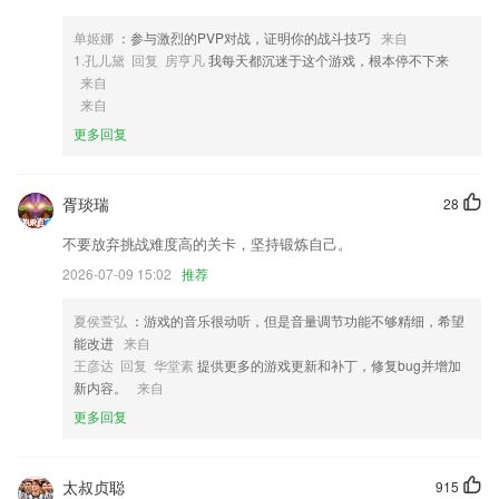
4,在此不仅能学习音标还能学习常用句子，这里收录了64句常用的韩语短
单姬娜
：参与激烈的PVP对战，证明你的战斗技巧
来自
句；
1.孔儿黛 回复 房亨凡
我每天都沉迷于这个游戏，根本停不下来
5,【文字版本只需一点】
来自
来自
6,2265软件提供覆盖晋中市所有医疗机构的医疗服务，
更多回复
beat网网站软件优势
1.】
胥琰瑞
28
2.使用移动终端完成整个学习阶段非常方便。
不要放弃挑战难度高的关卡，坚持锻炼自己。
3.可全方面的呈现学习进度、测评考核、作业交流等一系列学习数据
2026-07-09 15:02
推荐
4.【便捷】在线直播互动教学,足不出户体验沉浸式学习.高清录播课程,离
线缓存可随时随地自由学习.
夏侯萱弘
：游戏的音乐很动听，但是音量调节功能不够精细，希望
5.权威家长大学，六大学院，清北名师主讲，购买名师小课年卡全年畅听
能改进
来自
王彦达 回复 华堂素
提供更多的游戏更新和补丁，修复bug并增加
6.线上培训，企业中使用线上培训，然后很好的练习，很好的记录学习内
新内容。
来自
容
更多回复
beat网网站更新了什么?
相关界面细节优化。
太叔贞聪
915