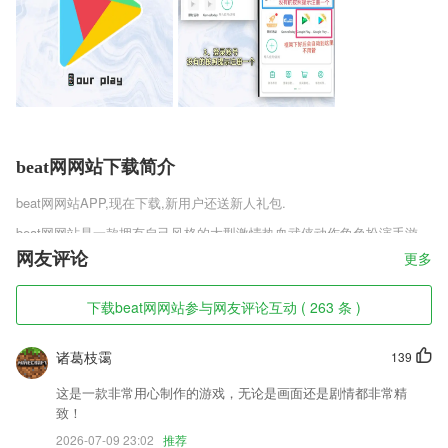
beat网网站下载简介
beat网网站
APP,现在下载,新用户还送新人礼包.
beat网网站是一款拥有自己风格的大型激情热血武侠动作角色扮演手游，
诸多经典武侠职业角色完美复现，全新武侠对决设定，带给你最别致风味
网友评论
更多
的浪漫体验，学习各种激情的武侠绝技，飞速提升角色战斗实力，自由的
玩转这个武林江湖世界，新血刀江湖手游打造出自己的神话故事。
下载beat网网站参与网友评论互动 ( 263 条 )
beat网网站软件特色
诸葛枝霭
139
1,音乐电台：集浏览、搜索、频道管理于一体的综合音乐服务，总之和音
乐播放器相关的能力，这里应有尽有
这是一款非常用心制作的游戏，无论是画面还是剧情都非常精
2,财务统计及销售提成结算问题,一键搞定
致！
3,供应链
2026-07-09 23:02
推荐