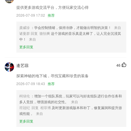
更新统计,微信登录及手机号等
提供更多游戏交流平台，方便玩家交流心得
新增法律下载和打印的功能
2026-07-09 17:02
推荐
去除匿名评论功能，发布评论前必须进行登录
系统通知优化，不错过重要通知
龚威珍
：学会控制情绪，保持冷静，才能做出明智的决策！
来自
诸曼群 回复 骆怡爽
这个游戏的音乐真是太棒了，让人完全沉浸其
以上就是M6米乐APP下载的介绍，如果您喜欢这款软件，您可以到应用
中！
来自
商店进行打分评论，说出您的使用经历，以帮助我们更好的对产品进行优
更多回复
化修改。
联系我们
以上就是beat网网站的介绍，如果您喜欢这款软件，您可以到应用商店进
逄艺琼
46
行打分评论，说出您的使用经历，以帮助我们更好的对产品进行优化修
改。
探索神秘的地下城，寻找宝藏和珍贵的装备
2026-07-09 18:43
推荐
柯绿伦
：增加一个组队系统，玩家可以与好友组队进行合作任务和
多人竞技，增强游戏的社交性。
来自
符冠纪 回复 程菲博
及时更新游戏版本和补丁，修复漏洞和提升游
戏性能，
来自
更多回复