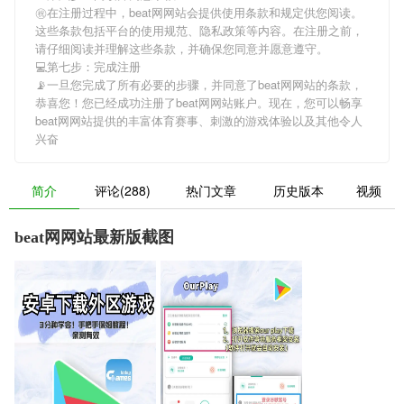
㊗在注册过程中，
beat网网站
会提供使用条款和规定供您阅读。
这些条款包括平台的使用规范、隐私政策等内容。在注册之前，
请仔细阅读并理解这些条款，并确保您同意并愿意遵守。
💻第七步：完成注册
📡一旦您完成了所有必要的步骤，并同意了
beat网网站
的条款，
恭喜您！您已经成功注册了beat网网站账户。现在，您可以畅享
beat网网站
提供的丰富体育赛事、刺激的游戏体验以及其他令人
兴奋
简介
评论(288)
热门文章
历史版本
视频
beat网网站最新版截图