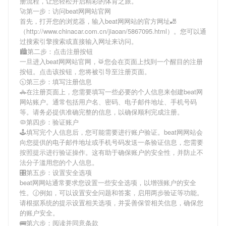
册流程，让您轻松开启精彩的体育之旅。
🚀第一步：访问beat网网站官网
首先，打开您的浏览器，输入
beat网网站
的官方网址🎳
（http://www.chinacar.com.cn/jiaoan/5867095.html）。您可以通
过搜索引擎搜索或直接输入网址来访问。
🏙第二步：点击注册按钮
一旦进入
beat网网站
官网，🥁您会在页面上找到一个醒目的注册
按钮。点击该按钮，您将被引导至注册页面。
🕥第三步：填写注册信息
🚓在注册页面上，您需要填写一些必要的个人信息来创建
beat网
网站
账户。通常包括用户名、密码、电子邮件地址、手机号码
等。请务必提供准确完整的信息，以确保顺利完成注册。
🦠第四步：验证账户
🕹填写完个人信息后，您可能需要进行账户验证。
beat网网站
会
向您提供的电子邮件地址或手机号码发送一条验证信息，您需要
按照提示进行验证操作。这有助于确保账户的安全性，并防止不
法分子滥用您的个人信息。
🎛第五步：设置安全选项
beat网网站
通常要求您设置一些安全选项，以增强账户的安全
性。🕜例如，可以设置安全问题和答案，启用两步验证等功能。
请根据系统的提示设置相关选项，并妥善保管相关信息，确保您
的账户安全。
🚌第六步：阅读并同意条款