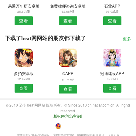
易通万年历安卓版
免费律师咨询安卓版
石业APP
25.89MB
62.66MB
98.92MB
查看
查看
查看
下载了beat网网站的朋友都下载了
更多
多拍安卓版
©APP
冠迪建设APP
12.47MB
82.6MB
42.71MB
查看
查看
查看
© 2010 至今 beat网网站 版权所有。© Since 2010 chinacar.com.cn. All rights
reserved.
版权保护投诉指引
・
增值电信业务经营许可证：京B2-201797163
网络出版服务许可证：（署）网