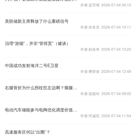
作者:蓝芳维 2026-07-04 04:10
美联储新主席释放了什么重磅信号
作者:米良灵 2026-07-04 10:11
治理“游烟”，并非“管得宽”（健谈）
作者:郝炎奇 2026-07-04 13:22
中国成功发射海洋二号E卫星
作者:樊翠保 2026-07-04 12:49
右腿骨折为什么拐杖拄左边啊？瘸腿之后我懂了
作者:苗妮玲 2026-07-04 09:02
电动汽车储能参与电网优化调度价值初显
作者:司诚琼 2026-07-04 11:54
高速服务区何以“出圈”？