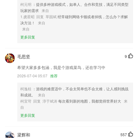
柯元明
：提供多种游戏模式，如单人、合作和竞技，满足不同类型
4,用户可以分享生活趣事，发现更多生活趣事。
玩家的需求
来自
5,【水印图片】批量图片操作、身份证等证件保护，随意自定义文字水
1.虞星昭 回复 莘园斌
经常碰到网络卡顿或者掉线，怎么办？求解
印；水印大小、角度、位置、透明度一键调节，微商，电商，淘宝从业者
决方法！
来自
更省心！
来自
6,* 编辑拼图：长按照片进行交换、替换照片、通过双指缩放照片、通过
更多回复
单指移动照片。
鼎盛游戏平台官网软件优势
毛思坚
9
1.词汇搜索，快速便捷，智能推荐相符合的素材，轻松查找作文
希望大家多多包涵，我是个游戏菜鸟，还在学习中
2.更多古筝热门话题，带你走进古筝演奏技巧当中，了解更多古筝技巧；
2026-07-04 05:07
推荐
3.知名教师全程讲解，趣味十足，解决枯燥学习；
柯逸桂
：游戏的难度适中，不会太简单也不会太难，让人感到挑战
4.·场景深度支持，敏捷构建闭环，15万+客户组织、5000万+学员用户共
和成就。
来自
同选择。
柯宜苛 回复 淳于斌涛
每次看到新的地图，我都觉得世界好大
来
5.可进行复习提醒时间和语音功能设计。
自
更多回复
6.希望自己在走过的人生旅途中不虚度年华,能够于己于人都有所奉献,教
师这个职业让我能够实现这一目标
鼎盛游戏平台官网更新了什么?
梁辉和
557