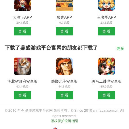
大湾沚APP
酸枣APP
王者圈APP
20.13MB
0.75MB
23.82MB
查看
查看
查看
下载了鼎盛游戏平台官网的朋友都下载了
更多
湖北省政府安卓版
路顺北斗安卓版
斑马二维码安卓版
93.44MB
44.31MB
45.99MB
查看
查看
查看
© 2010 至今 鼎盛游戏平台官网 版权所有。© Since 2010 chinacar.com.cn. All
rights reserved.
版权保护投诉指引