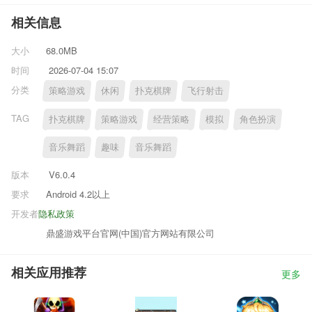
相关信息
大小
68.0MB
时间
2026-07-04 15:07
分类
策略游戏
休闲
扑克棋牌
飞行射击
TAG
扑克棋牌
策略游戏
经营策略
模拟
角色扮演
音乐舞蹈
趣味
音乐舞蹈
版本
V6.0.4
要求
Android 4.2以上
开发者
隐私政策
鼎盛游戏平台官网(中国)官方网站有限公司
相关应用推荐
更多