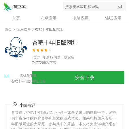
首页
安卓应用
电脑应用
MAC应用
资讯
专题
设计奖
创意应用
首页
>
应用软件
>
杏吧十年旧版网址
问答
杏吧十年旧版网址
官方
年满12周岁
下载安装
次下载
7477299
需优先下载
安全下载
杏吧十年旧版网址安装
小编点评
🍢导语：
杏吧十年旧版网址
🥕是一家备受瞩目的体育平台，🌿提
供丰富多样的体育赛事和刺激的游戏体验。如果您想加入
杏吧十
年旧版网址
的大家庭，参与其中的乐趣，本文将为您详细介绍
杏