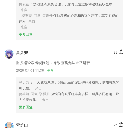
音点读学习
傅琬裕
：游戏经济系统合理，玩家可以通过多种途径获取金币。
来自
4,数万部漫画任意看：
1.梁燕毓 回复 裘烁丹
保持积极的心态和乐观的态度，享受游戏的
5,合理规划，科学管理孩子的学习时间和速度。
过程
来自
来自
6,*合成视频和图片，生成一个视频
更多回复
杏吧十年旧版网址软件优势
1.在软件中，还可以让用户在线的对于课程表的相关内容进行使用，在线
昌康卿
35
的对于自己的课程进行时间安排，为用户带来了十分好的软件使用体验
2.观察孩子的成长，可以发现：学说话不难，学认字却很不容易。因为每
服务器经常出现问题，导致游戏无法正常进行
个汉字，不仅有自己的读音、特定的含义，还有与众不同的形状。这些
2026-07-04 11:36
推荐
音、形、义，来源于远古先民的生活，并且在历史长河中不断演变。因此
陈寅恪说，每一个汉字的诞生和演变，都是一部文化史。
步贝邦
：引入成就系统，记录玩家的游戏进程和成就，增加游戏的
3.历年真题模块、历年真题包括近几年全真考试卷，全真模拟卷，实战模
可玩性。
来自
拟考试;历年考题尽在其中，随时更新!
曹睿航 回复 弘飘胜
游戏的商城系统丰富多样，道具多而有趣，让
人想要收集。
来自
4.各种实用的口语、让你在各个场景都能轻松说出。
更多回复
5.丰富的学习课程在2265这覆盖着，每天都有很多课程资源在这提供；
6.为你量身定制，助你快速突破短板。
索舒山
21
杏吧十年旧版网址更新了什么?