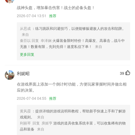
战神头盔，增加暴击伤害！战士的必备头盔！
新增快捷入口，常用功能，一键直达
2026-07-04 13:51
推荐
服务预约新增商品预约模式
优化登录体验，使用手机号即可一键登录
从思成
：练习跳跃和闪避技巧，以便能够躲避敌人的攻击和陷阱。
来自
新增时长云存；
秦芬以 回复 幸泽娴
火爆装备限时特价！高爆发、高暴击，战斗中
风格升级，更贴合潮流前线
无敌！数量有限，先到先得！速度私信下单！
来自
更多回复
修复业务员点击离线推送消息不能进入首页问题
联系我们
以上就是杏吧十年旧版网址的介绍，如果您喜欢这款软件，您可以到应用
利妮昭
39
商店进行打分评论，说出您的使用经历，以帮助我们更好的对产品进行优
化修改。
在游戏界面上添加一个倒计时功能，方便玩家掌握时间并做出相
应的决策。
2026-07-04 04:55
推荐
黄风霞
：提供详细的游戏说明和教程，帮助新手快速上手和了解游
戏规则。
来自
利丽琴 回复 庾姬亨
游戏的道具收集系统丰富，可以收集稀有的物
品和装备
来自