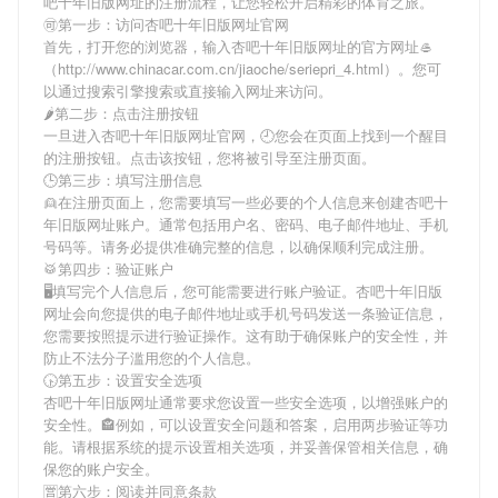
吧十年旧版网址
的注册流程，让您轻松开启精彩的体育之旅。
🉑第一步：访问杏吧十年旧版网址官网
首先，打开您的浏览器，输入
杏吧十年旧版网址
的官方网址🥌
（http://www.chinacar.com.cn/jiaoche/seriepri_4.html）。您可
以通过搜索引擎搜索或直接输入网址来访问。
🌶第二步：点击注册按钮
一旦进入
杏吧十年旧版网址
官网，🕘您会在页面上找到一个醒目
的注册按钮。点击该按钮，您将被引导至注册页面。
🕒第三步：填写注册信息
👱在注册页面上，您需要填写一些必要的个人信息来创建
杏吧十
年旧版网址
账户。通常包括用户名、密码、电子邮件地址、手机
号码等。请务必提供准确完整的信息，以确保顺利完成注册。
🥁第四步：验证账户
🖥填写完个人信息后，您可能需要进行账户验证。
杏吧十年旧版
网址
会向您提供的电子邮件地址或手机号码发送一条验证信息，
您需要按照提示进行验证操作。这有助于确保账户的安全性，并
防止不法分子滥用您的个人信息。
🕟第五步：设置安全选项
杏吧十年旧版网址
通常要求您设置一些安全选项，以增强账户的
安全性。🏤例如，可以设置安全问题和答案，启用两步验证等功
能。请根据系统的提示设置相关选项，并妥善保管相关信息，确
保您的账户安全。
🈺第六步：阅读并同意条款