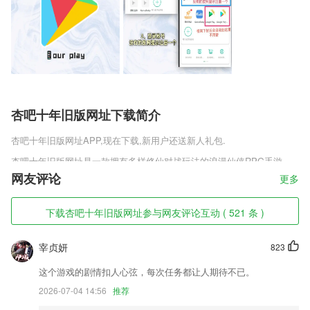
杏吧十年旧版网址下载简介
杏吧十年旧版网址
APP,现在下载,新用户还送新人礼包.
杏吧十年旧版网址是一款拥有多样修仙对战玩法的浪漫仙侠RPG手游，
经典有趣独具个性的东方修仙故事剧情，诸多的修仙时装和武器，玩家可
网友评论
更多
以随时挑战副本获取，广阔的野外冒险地图，其中各种野外世界boss，
玩家可以任意的厮杀，从仙澜之尊手游中获取各种不同的游戏装备材料。
下载杏吧十年旧版网址参与网友评论互动 ( 521 条 )
杏吧十年旧版网址软件特色
宰贞妍
823
1,【新增漫画】热门、经典漫画一应俱全，二次元的你快来体验吧！
2,【乘法与2`4的乘法口诀】同数连加与乘法；交换乘数的位置；乘加、
这个游戏的剧情扣人心弦，每次任务都让人期待不已。
乘减、移多补少；乘法4的乘法口诀
2026-07-04 14:56
推荐
3,拼音发音点读：根据拼音软件手指提示，依次点击指读区域进行汉语拼