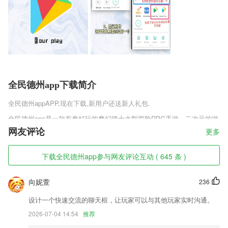
全民德州app下载简介
全民德州app
APP,现在下载,新用户还送新人礼包.
全民德州app是一款有趣好玩的魔幻骑士大型冒险RPG手游，二次元的游
戏画风，Q萌的人物形象提供玩家选择，带领大家体验不同的魔幻世界，
网友评论
更多
各种角色由你选择，终极战魂正式版v1.0.0.1多变的地图场景，发挥英雄
自身的天赋技能大招，让你打怪无压力，带你体验史诗级别的战场，给你
下载全民德州app参与网友评论互动 ( 645 条 )
全新的对战体验。
全民德州app软件特色
向妮萱
236
1,途风旅游，从美洲旅行开始，路线行程延伸至欧洲、澳新、专注打造快
设计一个快速交流的聊天框，让玩家可以与其他玩家实时沟通。
捷、贴心、有趣的海外目的地旅游服务平台。携程公司战略合作伙伴，全
球华人海外目的地旅游首选平台，实力保障，值得信赖！
2026-07-04 14:54
推荐