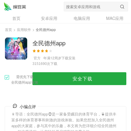
首页
安卓应用
电脑应用
MAC应用
资讯
专题
设计奖
创意应用
首页
>
应用软件
>
全民德州app
问答
全民德州app
官方
年满12周岁
下载安装
次下载
3151690
需优先下载
安全下载
全民德州app安装
小编点评
🎇导语：
全民德州app
🧔是一家备受瞩目的体育平台，🍵提供丰
富多样的体育赛事和刺激的游戏体验。如果您想加入
全民德州
app
的大家庭，参与其中的乐趣，本文将为您详细介绍
全民德州