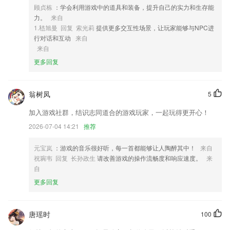
2,所有数据上传阿里云服务器储存
顾贞栋
：学会利用游戏中的道具和装备，提升自己的实力和生存能
3,【单位换算】同类单位的一键相互转换。
力。
来自
1.嵇旭曼 回复 索光莉
提供更多交互性场景，让玩家能够与NPC进
4,驾考技巧：突出操作实用性，提升驾驶技能，培养良好驾驶习惯
行对话和互动
来自
5,包含的学习知识点还是比较多的啊，直接线上预约线下就可以学习起
来自
来。
更多回复
6,支持多种颜色模式
全民德州app软件优势
翁树凤
5
1.适合喜爱绘画的朋友来玩一玩，释放玩家的创造性才能。
加入游戏社群，结识志同道合的游戏玩家，一起玩得更开心！
2.多种级别吉他谱，海量吉他谱随时更新，新手朋友不用烦恼。
2026-07-04 14:21
推荐
3.语数外，作业全解答
元宝岚
：游戏的音乐很好听，每一首都能够让人陶醉其中！
来自
4.带给大家更好的学习体验，每天的课程资源超全面。
祝琬韦 回复 长孙政生
请改善游戏的操作流畅度和响应速度。
来
5.自定义卡片集：制作自己的卡片集，分类保存，
自
更多回复
6.软件上面的课程都是非常丰富的，让用户能学习不同的知识
全民德州app更新了什么?
唐瑶时
100
优化剩余人数剩余时间显示