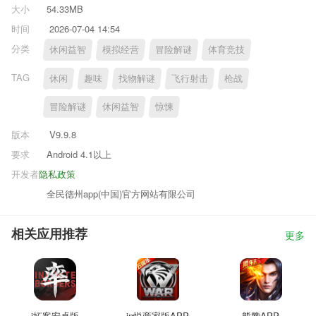
大小
54.33MB
时间
2026-07-04 14:54
分类
休闲益智
模拟经营
冒险解谜
体育竞技
TAG
休闲
趣味
找物解谜
飞行射击
枪战
冒险解谜
休闲益智
惊悚
版本
V9.9.8
要求
Android 4.1以上
开发者
隐私政策
全民德州app(中国)官方网站有限公司
相关应用推荐
更多
i拓客安卓版
in悦商家版APP
熊赞APP