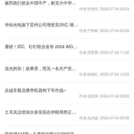
被昂跑们抢走中国中产，耐克大中华区失速：年营收跌破60亿美元，谋划调整渠道体系
作者:舒倩信 2026-07-04 06:24
华灿光电旗下苏州公司增资至25亿 增幅约67%
作者:严茜榕 2026-07-04 03:46
重磅！IDC、钉钉联合发布 2024 AIGC应用层十大趋势
作者:周育腾 2026-07-04 11:32
追光的你｜故事里，照见一名共产党员的初心
作者:路明红 2026-07-04 10:43
步战车载员携带机器狗下车作战~
作者:花倩荣 2026-07-04 08:28
土耳其总统埃尔多安拟在伊朗局势正常化后访伊
作者:吴婷婕 2026-07-04 09:28
双色球124期：头奖特别奖1注2000万 奖池9.16亿