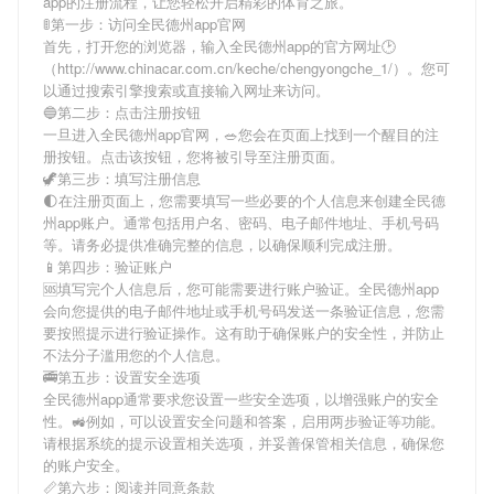
app
的注册流程，让您轻松开启精彩的体育之旅。
🚦第一步：访问全民德州app官网
首先，打开您的浏览器，输入
全民德州app
的官方网址🕑
（http://www.chinacar.com.cn/keche/chengyongche_1/）。您可
以通过搜索引擎搜索或直接输入网址来访问。
🔵第二步：点击注册按钮
一旦进入
全民德州app
官网，🥗您会在页面上找到一个醒目的注
册按钮。点击该按钮，您将被引导至注册页面。
🦖第三步：填写注册信息
🌓在注册页面上，您需要填写一些必要的个人信息来创建
全民德
州app
账户。通常包括用户名、密码、电子邮件地址、手机号码
等。请务必提供准确完整的信息，以确保顺利完成注册。
📱第四步：验证账户
🆘填写完个人信息后，您可能需要进行账户验证。
全民德州app
会向您提供的电子邮件地址或手机号码发送一条验证信息，您需
要按照提示进行验证操作。这有助于确保账户的安全性，并防止
不法分子滥用您的个人信息。
🚎第五步：设置安全选项
全民德州app
通常要求您设置一些安全选项，以增强账户的安全
性。🚜例如，可以设置安全问题和答案，启用两步验证等功能。
请根据系统的提示设置相关选项，并妥善保管相关信息，确保您
的账户安全。
📏第六步：阅读并同意条款