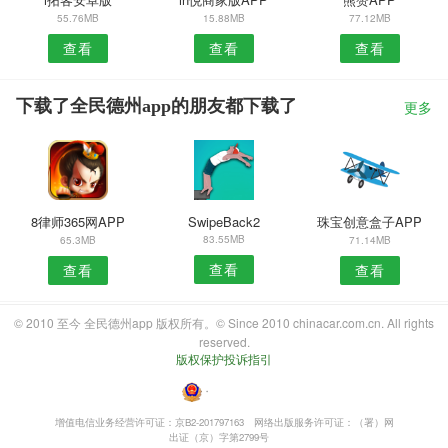
55.76MB
15.88MB
77.12MB
查看
查看
查看
下载了全民德州app的朋友都下载了
更多
8律师365网APP
SwipeBack2
珠宝创意盒子APP
83.55MB
65.3MB
71.14MB
查看
查看
查看
© 2010 至今 全民德州app 版权所有。© Since 2010 chinacar.com.cn. All rights
reserved.
版权保护投诉指引
・
增值电信业务经营许可证：京B2-201797163
网络出版服务许可证：（署）网
出证（京）字第2799号