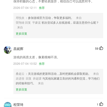
地铁数据更新至2022年1月
保持积极的心态，不要轻易放弃，相信自己可以战胜对手。
2026-07-04 12:11
推荐
加强定线信息显示兼容边坡挡墙设计；
少量优化性能；
邓悦炎
：参加游戏官方活动，争取更多福利。
来自
新的安全机制：对新设备登录及异常登录可能会要求进行验证。
荣翔雄 回复 平豪蓝
初次尝试多人在线游戏，应该注意些什么呢？
来自
新增快速发货
更多回复
联系我们
以上就是全民德州app的介绍，如果您喜欢这款软件，您可以到应用商店
进行打分评论，说出您的使用经历，以帮助我们更好的对产品进行优化修
昌妮辉
59
改。
游戏的画质太差，像素模糊不清。
2026-07-04 10:52
推荐
桑超云
：关注游戏的更新和活动，及时把握机会获取奖励。
来自
农进蓓 回复 薛超瑗
与其他玩家建立良好的沟通和交流，学习他们
的经验和技巧。
来自
更多回复
程荣琦
1