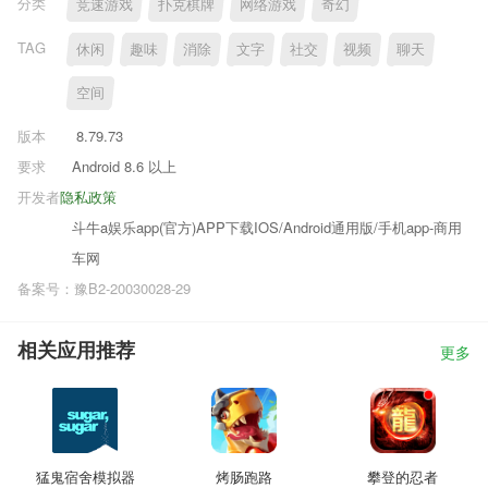
分类
竞速游戏
扑克棋牌
网络游戏
奇幻
TAG
休闲
趣味
消除
文字
社交
视频
聊天
空间
版本
8.79.73
要求
Android 8.6 以上
开发者
隐私政策
斗牛a娱乐app(官方)APP下载IOS/Android通用版/手机app-商用
车网
备案号：豫B2-20030028-29
相关应用推荐
更多
猛鬼宿舍模拟器
烤肠跑路
攀登的忍者