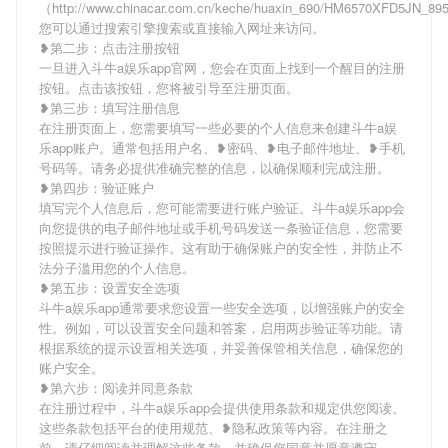
（http://www.chinacar.com.cn/keche/huaxin_690/HM6570XFD5JN_8
您可以通过搜索引擎搜索或直接输入网址来访问。
❥第二步：点击注册按钮
一旦进入斗牛a娱乐app官网，您会在页面上找到一个醒目的注册
按钮。点击该按钮，您将被引导至注册页面。
❥第三步：填写注册信息
在注册页面上，您需要填写一些必要的个人信息来创建斗牛a娱
乐app账户。通常包括用户名、❥密码、❥电子邮件地址、❥手机
号码等。请务必提供准确完整的信息，以确保顺利完成注册。
❥第四步：验证账户
填写完个人信息后，您可能需要进行账户验证。斗牛a娱乐app会
向您提供的电子邮件地址或手机号码发送一条验证信息，您需要
按照提示进行验证操作。这有助于确保账户的安全性，并防止不
法分子滥用您的个人信息。
❥第五步：设置安全选项
斗牛a娱乐app通常要求您设置一些安全选项，以增强账户的安全
性。例如，可以设置安全问题和答案，启用两步验证等功能。请
根据系统的提示设置相关选项，并妥善保管相关信息，确保您的
账户安全。
❥第六步：阅读并同意条款
在注册过程中，斗牛a娱乐app会提供使用条款和规定供您阅读。
这些条款包括平台的使用规范、❥隐私政策等内容。在注册之
前，请仔细阅读并理解这些条款，并确保您同意并愿意遵守。