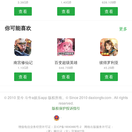
3.36GB
1.40GB
639.10MB
查看
查看
查看
你可能喜欢
更多
南宫修仙记
百变超级英雄
彼得罗利亚
1.10GB
646.75MB
45.2MB
查看
查看
查看
© 2010 至今 斗牛a娱乐app 版权所有。© Since 2010 daxiongtv.com . All rights
reserved.
版权保护投诉指引
・
增值电信业务经营许可证：京ICP备19043480号-2
网络出版服务许可证：
（署）网出证（京）字第827号