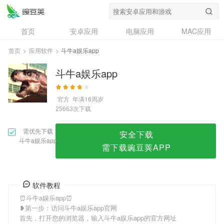
斗牛a娱乐app
首页
安卓应用
电脑应用
MAC应用
资讯
专题
设计奖
创意应用
首页
>
应用软件
>
斗牛a娱乐app
问答
斗牛a娱乐app
官方
年满16周岁
次下载
25663
需优先下载
安全下载
斗牛a娱乐app
需下载豌豆荚APP
软件教程
⏰斗牛a娱乐app⏰
❥第一步：访问斗牛a娱乐app官网
首先，打开您的浏览器，输入斗牛a娱乐app的官方网址