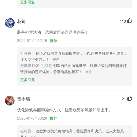
更多回复
6.精心归纳考试口诀，2265助你轻松应对驾照考试；
彩之源彩票最新app下载更新了什么?
花筠
413
支持快捷设置文本样式
装备租赁活动，试用后再决定是否购买！
升级高清数据
2026-07-04 12:19
推荐
修复部分页面可能出现的白屏
万可枝
：这个游戏的道具商城很丰富，可以购买各种装备和道具，
优化：对功能进行优化
让人变得更强大！
来自
亮度滑块增加一个选项，保留自动亮度模式。
舒世琪 回复 毛筠翔
创造自己的游戏世界，以模组或地图编辑器打
造独特的游戏体验，分享给其他玩家！
来自
新增：显示排卵日
更多回复
联系我们
以上就是彩之源彩票最新app下载的介绍，如果您喜欢这款软件，您可以
到应用商店进行打分评论，说出您的使用经历，以帮助我们更好的对产品
童永瑞
21
进行优化修改。
优化游戏界面和操作方式，让游戏更加流畅和易上手。
2026-07-04 03:29
推荐
崔玲灵
：这款游戏的策略性很高，需要思考和决策，让人大脑风
暴！
来自