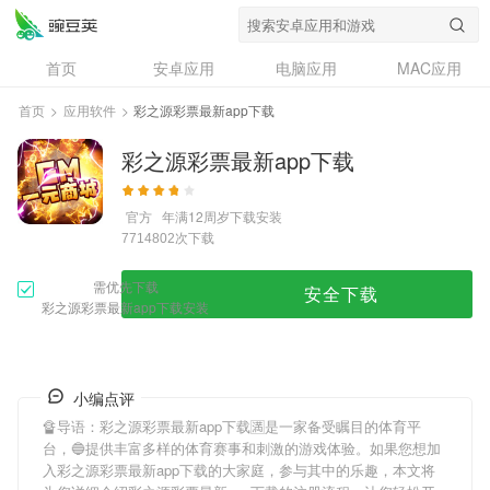
首页
安卓应用
电脑应用
MAC应用
资讯
专题
设计奖
创意应用
首页
>
应用软件
>
彩之源彩票最新app下载
问答
彩之源彩票最新app下载
官方
年满12周岁
下载安装
次下载
7714802
需优先下载
安全下载
彩之源彩票最新app下载安装
小编点评
🔏导语：
彩之源彩票最新app下载
🈵是一家备受瞩目的体育平
台，🔵提供丰富多样的体育赛事和刺激的游戏体验。如果您想加
入
彩之源彩票最新app下载
的大家庭，参与其中的乐趣，本文将