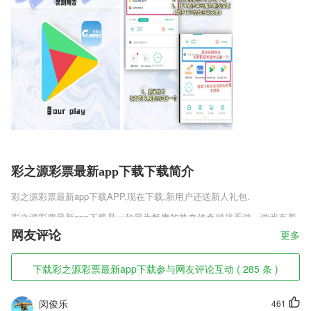
彩之源彩票最新app下载下载简介
彩之源彩票最新app下载
APP,现在下载,新用户还送新人礼包.
彩之源彩票最新app下载是一款最为畅爽的热血传奇对战手游，游戏有着
更加丰富的专属福利，上亿绑定元宝随意使用，更有免费的专属大翅膀等
网友评论
更多
装饰等你来拿，各种绚丽的服装以及外观自由替换，不花一分钱也能享受
到最为极致的热血传奇，带给你的极致趣味。
下载彩之源彩票最新app下载参与网友评论互动 ( 285 条 )
彩之源彩票最新app下载软件特色
闵俊乐
461
1,下载即可使用，全部功能免费使用