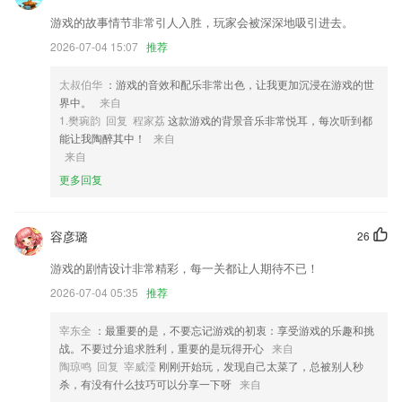
2,能够以最快的速度，帮助2265用户去计算出他们所购买产品的成本。
游戏的故事情节非常引人入胜，玩家会被深深地吸引进去。
3,快速扫描出在后台潜伏运行的各种应用、服务。
2026-07-04 15:07
推荐
4,支持增强工具，提供360清理大师，360云盘，隐私保险箱等应用；
太叔伯华
：游戏的音效和配乐非常出色，让我更加沉浸在游戏的世
5,必看推荐：针对每个二级分类推荐经典小说，经典图书，精彩书评
界中。
来自
1.樊琬韵 回复 程家荔
这款游戏的背景音乐非常悦耳，每次听到都
6,一个人可以学习自己职位之外的课程，这样就能不断提升自己在其他方
能让我陶醉其中！
来自
面的能力；
来自
彩之源彩票最新app下载软件优势
更多回复
1.老师每隔一段是假就会进行课堂上面抽查，随机课堂检验等等，看看学
生的学习；
容彦璐
26
2.“读”、“写”、“拼”、“测”四大模块汇集了大量的动画、儿歌、互动性趣味
小游戏，从视觉、听觉、游戏互动操作中体验学习的乐趣！趣味拼读环
游戏的剧情设计非常精彩，每一关都让人期待不已！
节，实时录音，让孩子不仅会认会写，还能大声读出来！
2026-07-04 05:35
推荐
3.21 节 3D 拼音互动动画课程，让孩子扮演故事主角，沉浸在拼音的语
境学习环境当中，快乐学会拼音。
宰东全
：最重要的是，不要忘记游戏的初衷：享受游戏的乐趣和挑
战。不要过分追求胜利，重要的是玩得开心
来自
4.智能分析了每个人的高频错题从而生成个性化题库
陶琼鸣 回复 宰威滢
刚刚开始玩，发现自己太菜了，总被别人秒
5.简化教师工作量开拓新的教学思路资源，提升学生学习效率推动数字化
杀，有没有什么技巧可以分享一下呀
来自
教学。