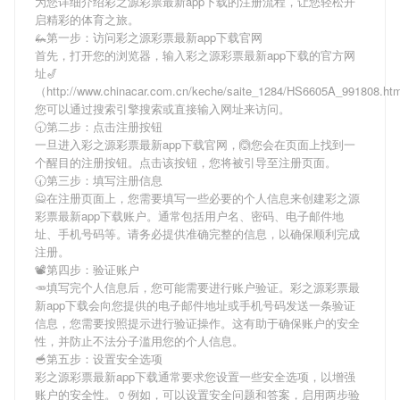
为您详细介绍
彩之源彩票最新app下载
的注册流程，让您轻松开
启精彩的体育之旅。
🦗第一步：访问彩之源彩票最新app下载官网
首先，打开您的浏览器，输入
彩之源彩票最新app下载
的官方网
址🎷
（http://www.chinacar.com.cn/keche/saite_1284/HS6605A_991808.h
您可以通过搜索引擎搜索或直接输入网址来访问。
🕤第二步：点击注册按钮
一旦进入
彩之源彩票最新app下载
官网，🙆您会在页面上找到一
个醒目的注册按钮。点击该按钮，您将被引导至注册页面。
🕢第三步：填写注册信息
🙅在注册页面上，您需要填写一些必要的个人信息来创建
彩之源
彩票最新app下载
账户。通常包括用户名、密码、电子邮件地
址、手机号码等。请务必提供准确完整的信息，以确保顺利完成
注册。
📽第四步：验证账户
🥕填写完个人信息后，您可能需要进行账户验证。
彩之源彩票最
新app下载
会向您提供的电子邮件地址或手机号码发送一条验证
信息，您需要按照提示进行验证操作。这有助于确保账户的安全
性，并防止不法分子滥用您的个人信息。
🥣第五步：设置安全选项
彩之源彩票最新app下载
通常要求您设置一些安全选项，以增强
账户的安全性。🏺例如，可以设置安全问题和答案，启用两步验