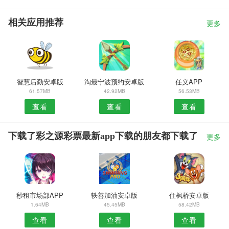
相关应用推荐
更多
智慧后勤安卓版
淘最宁波预约安卓版
任义APP
61.57MB
42.92MB
56.53MB
查看
查看
查看
下载了彩之源彩票最新app下载的朋友都下载了
更多
秒租市场部APP
轶善加油安卓版
住枫桥安卓版
1.64MB
45.45MB
58.42MB
查看
查看
查看