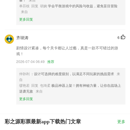
单芬枝 回复 胡婉
学会平衡游戏中的风险与收益，避免盲目冒险
来自
更多回复
齐琰涛
6
剧情设计紧凑，每个关卡都让人过瘾，真是一款不可错过的游
戏！
2026-07-04 06:49
推荐
仲孙利
：设计可选择的难度级别，以满足不同玩家的挑战需求
来
自
缪艳若 回复 包琦柔
极品神器上架！拥有神秘力量，让你在战场上
逆袭无敌
来自
更多回复
彩之源彩票最新app下载热门文章
更多