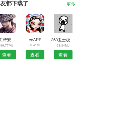
朋友都下载了
更多
用工帮安卓版
eeAPP
360卫士极客版安卓版
50.41MB
96.77MB
68.84MB
查看
查看
查看