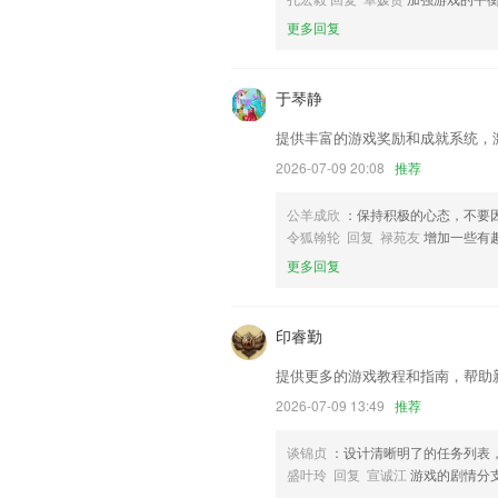
片，未来还会有更多方便生活的服务；
更多回复
联系我们
以上就是国际亚洲彩票娱乐平台的介绍，
经历，以帮助我们更好的对产品进行优化
于琴静
提供丰富的游戏奖励和成就系统，
2026-07-09 20:08
推荐
公羊成欣
：保持积极的心态，不要
令狐翰轮 回复 禄苑友
增加一些有
更多回复
印睿勤
提供更多的游戏教程和指南，帮助
2026-07-09 13:49
推荐
谈锦贞
：设计清晰明了的任务列表
盛叶玲 回复 宣诚江
游戏的剧情分