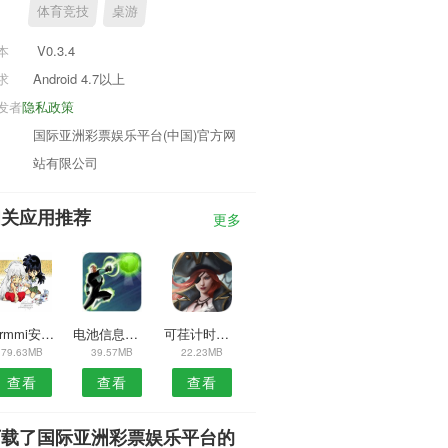
体育竞技
桌游
本
V0.3.4
求
Android 4.7以上
发者
隐私政策
国际亚洲彩票娱乐平台(中国)官方网
站有限公司
相关应用推荐
更多
Carmmi安卓版
电池信息安卓版
可荏计时器APP
79.63MB
39.57MB
22.23MB
查看
查看
查看
下载了国际亚洲彩票娱乐平台的