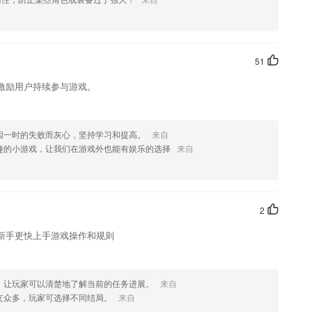
如果您喜欢这款软件，您可以到应用商店进行打分评论，说出您的使用
修改。
51
激励用户持续参与游戏。
因一时的失败而灰心，坚持学习和提高。
来自
趣的小游戏，让我们在游戏外也能有娱乐的选择
来自
2
新手更快上手游戏操作和规则
，让玩家可以清楚地了解当前的任务进展。
来自
支众多，玩家可选择不同结局。
来自