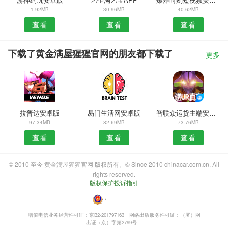
1.92MB
30.96MB
40.62MB
查看
查看
查看
下载了黄金满屋猩猩官网的朋友都下载了
更多
拉普达安卓版
易门生活网安卓版
智联众运货主端安卓版
97.34MB
82.69MB
73.76MB
查看
查看
查看
© 2010 至今 黄金满屋猩猩官网 版权所有。© Since 2010 chinacar.com.cn. All
rights reserved.
版权保护投诉指引
・
增值电信业务经营许可证：京B2-201797163
网络出版服务许可证：（署）网
出证（京）字第2799号