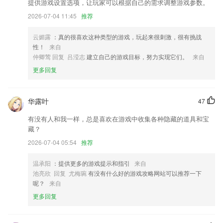
提供游戏设置选项，让玩家可以根据自己的需求调整游戏参数。
格式工厂转换工具
2026-07-04 11:45
推荐
修复了第三方sdk收集用户隐私信息的问题
修复了部分机型无法正常收到推送的bug.
云媚露
：真的很喜欢这种类型的游戏，玩起来很刺激，很有挑战
性！
来自
支持设备离线的门店巡店
仲卿莺 回复 吕滢志
建立自己的游戏目标，努力实现它们。
来自
【界面优化】首页本地圈发现窗界面丰富，更多内容供您探索
更多回复
经营参谋双十一战报上线
联系我们
华露叶
47
以上就是黄金满屋猩猩官网的介绍，如果您喜欢这款软件，您可以到应用
商店进行打分评论，说出您的使用经历，以帮助我们更好的对产品进行优
有没有人和我一样，总是喜欢在游戏中收集各种隐藏的道具和宝
化修改。
藏？
2026-07-04 05:54
推荐
温承阳
：提供更多的游戏提示和指引
来自
池亮欣 回复 尤梅琬
有没有什么好的游戏攻略网站可以推荐一下
呢？
来自
更多回复