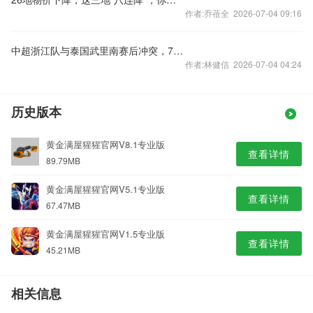
作者:乔蓓全 2026-07-04 09:16
中超浙江队与泰国武里南赛后冲突，7人被禁赛48场
作者:林健信 2026-07-04 04:24
历史版本
黄金满屋猩猩官网V8.1专业版
查看详情
89.79MB
黄金满屋猩猩官网V5.1专业版
查看详情
67.47MB
黄金满屋猩猩官网V1.5专业版
查看详情
45.21MB
相关信息