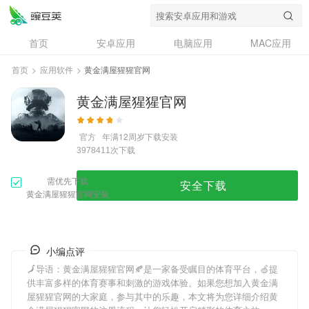
首页
安卓应用
电脑应用
MAC应用
资讯
专题
设计奖
创意应用
首页
>
应用软件
>
黄金满屋猩猩官网
问答
黄金满屋猩猩官网
官方
年满12周岁
下载安装
次下载
3978411
需优先下载
安全下载
黄金满屋猩猩官网安装
小编点评
🗾导语：
黄金满屋猩猩官网
🍂是一家备受瞩目的体育平台，🍏提
供丰富多样的体育赛事和刺激的游戏体验。如果您想加入
黄金满
屋猩猩官网
的大家庭，参与其中的乐趣，本文将为您详细介绍
黄