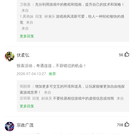
荐薄弱知识点的题目进行练习,以提高您的学习效率
卫敬惠
：充分利用游戏中的教程和指南，提升自己的技术和策略！
3,酒店人员通过这款app就可以实现对酒店一些服务的操作和处理。
来自
1.奚艳妹 回复 禄澜乐
游戏画风清新可爱，给人一种轻松愉快的感
4,非常适合广大自拍爱好者，完成后的照片还能分享到朋友圈；
觉
来自
5,【最大牌】
来自
6,连政商名流都在用的英语句型
更多回复
黄金满屋猩猩官网软件优势
伏柔弘
56
1.·这时候将帮助他们锻炼自己的思维能力，甚至能以智慧的方式去学习
到更多有意思的内容，开始在上面给大家带来比较好的教学氛围。
惊喜活动，奇遇连连，不容错过的机会！
2.查看自己的错题本，对错题进行再一次的复习
2026-07-04 13:27
推荐
3.原创&改编的音乐, 让爱音乐的你沉浸其中练琴
荀朗厚
：增加更多可交互的环境和道具，让玩家能够更加自由地探
4.·提供精准而又专业的海量留学知识，满足你的好奇心和成就感
索游戏世界！
来自
5.税务执法资格题库新增搜题功能,税务执法资格考试中的疑问一搜便知,
宗羽翠 回复 郝保灵
不要轻易相信游戏中的虚假信息或传闻
来自
更支持语音和拍照搜题。
更多回复
6.2265带来的训练项目很多，通过反复练习的方式激发孩子的思维能力，
学习动脑思考
宗政广茂
708
黄金满屋猩猩官网更新了什么?