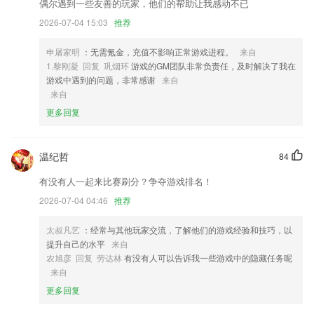
偶尔遇到一些友善的玩家，他们的帮助让我感动不已
2,平台使用起来也非常的方便，不仅可以学习知识还能对自己的知识储备
2026-07-04 15:03
推荐
有进一步的了解。
3,以表格的方式查看应用数据库,快速协助开发者数据库开发
申屠家明
：无需氪金，充值不影响正常游戏进程。
来自
1.黎刚凝 回复 巩烟环
游戏的GM团队非常负责任，及时解决了我在
4,孩子课程,课程信息列表化,增加星期,上课与家庭行程两不误
游戏中遇到的问题，非常感谢
来自
5,【丰富表情】Emoji、超多颜文字，让聊天变得萌萌哒。
来自
6,批量号码导入：支持EXCEL、TXT、通讯录等导入方式。
更多回复
62827官方网站免费下载软件优势
温纪哲
84
1.选择宝贝的一天作为主题，12个高频生活场景从起床、梳洗、用餐、午
休、游戏等，家长和孩子能一起学习到家庭环境中*实用的词汇与句式，
有没有人一起来比赛刷分？争夺游戏排名！
自然将英语融入到生活中。每天都能用！
2026-07-04 04:46
推荐
2.考研英语一0519年英语阅读真题详解。
3.可以进入互动中心，发布个人动态，各种作品、素材
太叔凡艺
：经常与其他玩家交流，了解他们的游戏经验和技巧，以
提升自己的水平
来自
4.天一阅卷app官方版考拉网校app最新版精准题库官方版
农旭彦 回复 劳达林
有没有人可以告诉我一些游戏中的隐藏任务呢
5.直加、满五加、直减、破五减
来自
更多回复
6.学生们随时随地都可以进行线上学习，知名教师在线为学生们讲课。
62827官方网站免费下载更新了什么?