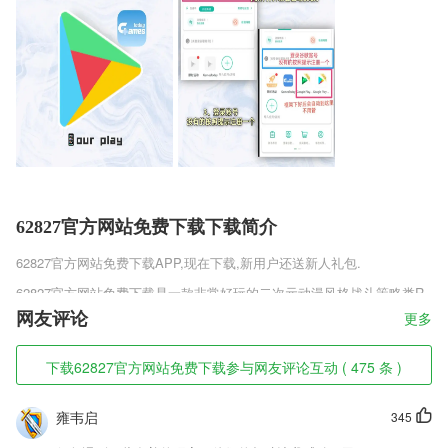
62827官方网站免费下载下载简介
62827官方网站免费下载
APP,现在下载,新用户还送新人礼包.
62827官方网站免费下载是一款非常好玩的二次元动漫风格战斗策略类R
PG手机游戏，游戏中玩家化身为航海指挥官，收集不同技能特色的美少
网友评论
更多
女舰姬，通过不断的胜利提升她们的等级，新颖的对战玩法，玩家需要打
造不同的海舰，组建不同的军种来对抗敌人，喜欢蔚蓝航线手游福利版v
下载62827官方网站免费下载参与网友评论互动 ( 475 条 )
2.1.1这款游戏的玩家快来趣趣手游网下载吧!
62827官方网站免费下载软件特色
雍韦启
345
1,你也可以在这里查看详细的天气数据，这样更容易理解天气。