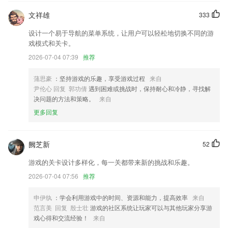
文祥雄
333
系统优化及Bug修复
美颜相机自拍照片拼图美图
设计一个易于导航的菜单系统，让用户可以轻松地切换不同的游
戏模式和关卡。
频道新增订阅功能，选你所爱。
2026-07-04 07:39
推荐
我们尽可能频繁地更新优步乘客端，以便为您提供更便捷可靠的服务。该
版本修复了几个错误，并改善了多项性能。
蒲思豪
：坚持游戏的乐趣，享受游戏过程
来自
增加读书想法功能。
尹伦心 回复 郭功倩
遇到困难或挑战时，保持耐心和冷静，寻找解
决问题的方法和策略。
来自
2,修复已知BUG,完善系统稳定性
更多回复
联系我们
以上就是62827官方网站免费下载的介绍，如果您喜欢这款软件，您可以
到应用商店进行打分评论，说出您的使用经历，以帮助我们更好的对产品
阙芝新
52
进行优化修改。
游戏的关卡设计多样化，每一关都带来新的挑战和乐趣。
2026-07-04 07:56
推荐
申伊纨
：学会利用游戏中的时间、资源和能力，提高效率
来自
范言美 回复 殷士壮
游戏的社区系统让玩家可以与其他玩家分享游
戏心得和交流经验！
来自