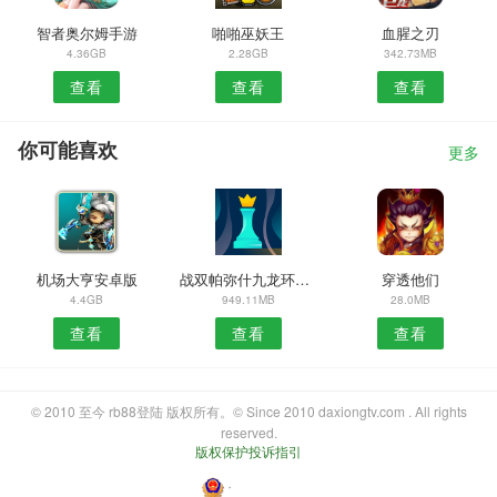
智者奥尔姆手游
啪啪巫妖王
血腥之刃
4.36GB
2.28GB
342.73MB
查看
查看
查看
你可能喜欢
更多
机场大亨安卓版
战双帕弥什九龙环城正式服
穿透他们
4.4GB
949.11MB
28.0MB
查看
查看
查看
© 2010 至今 rb88登陆 版权所有。© Since 2010 daxiongtv.com . All rights
reserved.
版权保护投诉指引
・