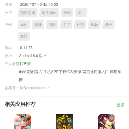
时间
2026年07月04日 15:02
分类
跑酷竞速
逃生动作
奇幻
逃生
TAG
休闲
趣味
消除
文字
社交
视频
聊天
空间
版本
9.44.33
要求
Android 8.0 以上
开发者
隐私政策
rb88登陆(官方)手机APP下载IOS/安卓/网页通用版入口-商用车
网
备案号：豫B2-20030028-29
相关应用推荐
更多