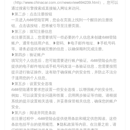
（http://www.chinacar.com.cn/newsview694239.html）。您可以
通过搜索引擎搜索或直接输入网址来访问。
❥第二步：点击注册按钮
一旦进入rb88登陆官网，您会在页面上找到一个醒目的注册按
钮。点击该按钮，您将被引导至注册页面。
❥第三步：填写注册信息
在注册页面上，您需要填写一些必要的个人信息来创建rb88登陆
账户。通常包括用户名、❥密码、❥电子邮件地址、❥手机号码
等。请务必提供准确完整的信息，以确保顺利完成注册。
❥第四步：验证账户
填写完个人信息后，您可能需要进行账户验证。rb88登陆会向您
提供的电子邮件地址或手机号码发送一条验证信息，您需要按照
提示进行验证操作。这有助于确保账户的安全性，并防止不法分
子滥用您的个人信息。
❥第五步：设置安全选项
rb88登陆通常要求您设置一些安全选项，以增强账户的安全性。
例如，可以设置安全问题和答案，启用两步验证等功能。请根据
系统的提示设置相关选项，并妥善保管相关信息，确保您的账户
安全。
❥第六步：阅读并同意条款
在注册过程中，rb88登陆会提供使用条款和规定供您阅读。这些
条款包括平台的使用规范、❥隐私政策等内容。在注册之前，请
仔细阅读并理解这些条款，并确保您同意并愿意遵守。