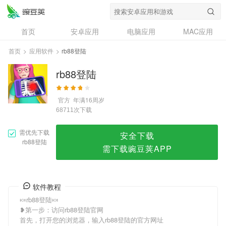
rb88登陆
首页
安卓应用
电脑应用
MAC应用
资讯
专题
设计奖
创意应用
首页
>
应用软件
>
rb88登陆
问答
rb88登陆
官方
年满16周岁
次下载
68711
需优先下载
安全下载
rb88登陆
需下载豌豆荚APP
软件教程
🍬rb88登陆🍬
❥第一步：访问rb88登陆官网
首先，打开您的浏览器，输入rb88登陆的官方网址