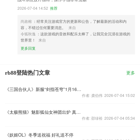
2026-07-04 14:52
推荐
尚政榕
：经常关注游戏官方的更新和公告，了解最新的活动和内
容，不错过任何重要消息。
来自
令狐秋逸
：这款游戏的音效和配乐太棒了，让我完全沉浸在游戏的
世界里！
来自
更多回复
rb88登陆热门文章
更多
《三国合伙人》新服“剑指苍穹”1月16日开服
作者: 龚伯伟 2026-07-04 15:02
《太极熊猫》魅影狐仙女神团出炉 真容敬请期待
作者: 邵绿裕 2026-07-04 05:34
《妖姬OL》冬季送祝福 好礼送不停