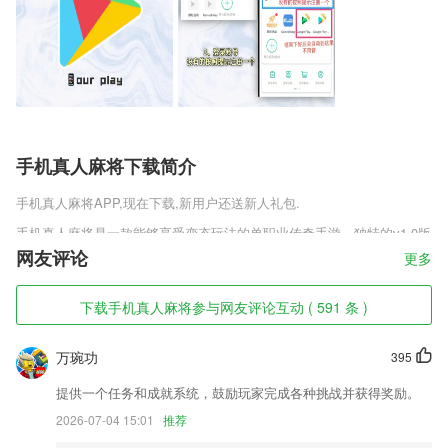
手机真人麻将下载简介
手机真人麻将
APP,现在下载,新用户还送新人礼包.
手机真人麻将是一款能够享受变态玩法的单职业传奇手游。独特的v1.0版
本更是为你带来高爆副本更是为你带来的全新的战斗模式，同时还有更多
网友评论
更多
的奖励礼包能够让你体验，使你更轻松的升级变强。感兴趣的朋友，可以
点击下载尝试一下这个拥有着超多福利，玩得超爽的单职业传奇手游啦!
下载手机真人麻将参与网友评论互动 ( 591 条 )
手机真人麻将软件特色
万琬功
395
1,含处理查看2265用户快速买单的订单信息功能。
2,除了无卡收款则可以使用POS收款方式，商户随时可以在此更换自己P
提供一个任务和成就系统，鼓励玩家完成各种挑战并获得奖励。
OS设备；
2026-07-04 15:01
推荐
3,电子课本：从小学到高中，电子书本免费使用。