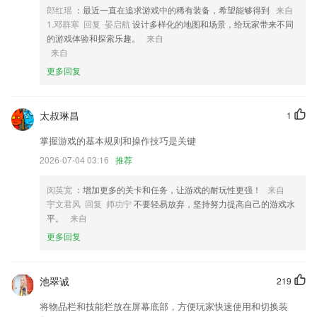
郎红瑶
：最近一直在追求游戏中的稀有装备，希望能够得到
来自
4,【英文原著】
1.邓群寒 回复 晏启航
设计多样化的地图和场景，给玩家带来不同
5,精准的精彩翻译
的游戏体验和探索乐趣。
来自
来自
6,运输委托：抢单委托，线路优化，2265一键直达，方便快捷；
更多回复
手机真人麻将软件优势
1.·检查进度：有的放矢，了解对应的知识熟练度。
太叔琳昌
1
2.多种教学的方式一起来使用，能够让孩子们不断的来提升自己。
掌握游戏的基本规则和操作技巧是关键
3.大数据整理广大网友易错题，同时根据个人做题记录，智能定制个人易
错题集
2026-07-04 03:16
推荐
4.50万+学时的在线精选课程，涵盖企业管理、市场营销、个人成长、婚
闵英宽
：增加更多的关卡和任务，让游戏的耐玩性更强！
来自
姻家庭、国学养生、子女教育等领域，随时随地可观看学习，海量课程内
宇文君风 回复 师功宁
不要轻易放弃，坚持努力提高自己的游戏水
容任你自由选择；
平。
来自
5.无论你是初学者还是准备考级的人员，都可以使用
更多回复
6.·题目详解，非常详细的题目图文讲解，能帮助用户轻松学懂背后逻
辑，记忆更深刻
池翠诚
219
手机真人麻将更新了什么?
将物品栏和技能栏放在屏幕底部，方便玩家快速使用和切换装
优化转盘文字排版