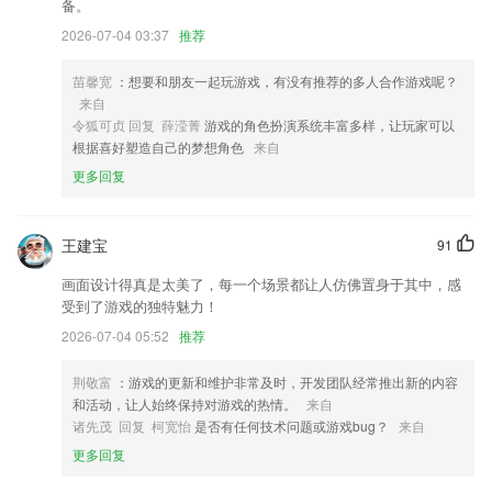
备。
改善产品用户体验。
2026-07-04 03:37
推荐
要闻频道「澎友们都在问什么」板块展现形式优化。
苗馨宽
：想要和朋友一起玩游戏，有没有推荐的多人合作游戏呢？
增加商品分享销售功能
来自
新增摇一摇叫车功能。
令狐可贞 回复 薛滢菁
游戏的角色扮演系统丰富多样，让玩家可以
根据喜好塑造自己的梦想角色
来自
适配 「微博国际版轻享版」一键解析功能。
更多回复
联系我们
以上就是手机真人麻将的介绍，如果您喜欢这款软件，您可以到应用商店
进行打分评论，说出您的使用经历，以帮助我们更好的对产品进行优化修
王建宝
91
改。
画面设计得真是太美了，每一个场景都让人仿佛置身于其中，感
受到了游戏的独特魅力！
2026-07-04 05:52
推荐
荆敬富
：游戏的更新和维护非常及时，开发团队经常推出新的内容
和活动，让人始终保持对游戏的热情。
来自
诸先茂 回复 柯宽怡
是否有任何技术问题或游戏bug？
来自
更多回复