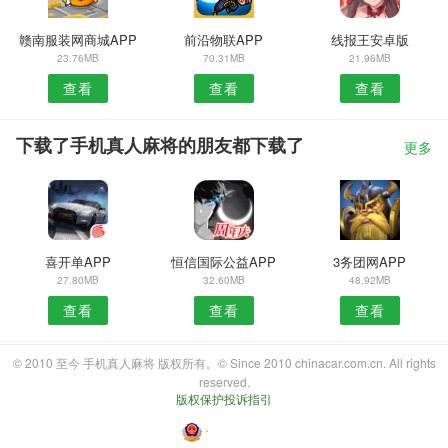
赣南服装网商城APP
前沿物联APP
线报王安卓版
23.76MB
70.31MB
21.96MB
查看
查看
查看
下载了手机真人麻将的朋友都下载了
更多
喜开单APP
恒信国际公益APP
3务团网APP
27.80MB
32.60MB
48.92MB
查看
查看
查看
© 2010 至今 手机真人麻将 版权所有。© Since 2010 chinacar.com.cn. All rights
reserved.
版权保护投诉指引
・