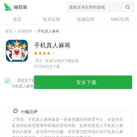
首页
安卓应用
电脑应用
MAC应用
资讯
专题
设计奖
创意应用
首页
>
应用软件
>
手机真人麻将
问答
手机真人麻将
官方
年满12周岁
下载安装
次下载
3772402
需优先下载
安全下载
手机真人麻将安装
小编点评
🗾导语：
手机真人麻将
🎤是一家备受瞩目的体育平台，🌠提供丰
富多样的体育赛事和刺激的游戏体验。如果您想加入
手机真人麻
将
的大家庭，参与其中的乐趣，本文将为您详细介绍
手机真人麻