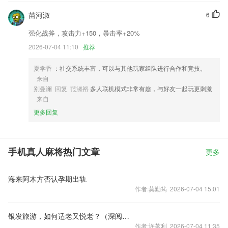
苗河淑
6
强化战斧，攻击力+150，暴击率+20%
2026-07-04 11:10
推荐
夏学香
：社交系统丰富，可以与其他玩家组队进行合作和竞技。
来自
别曼澜 回复 范淑裕
多人联机模式非常有趣，与好友一起玩更刺激
来自
更多回复
手机真人麻将热门文章
更多
海来阿木方否认孕期出轨
作者:莫勤筠 2026-07-04 15:01
银发旅游，如何适老又悦老？（深阅读·文旅新观察）
作者:许茗利 2026-07-04 11:35