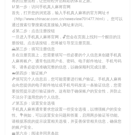
将
的注册流程，让您轻松开启精彩的体育之旅。
🥢第一步：访问手机真人麻将官网
首先，打开您的浏览器，输入
手机真人麻将
的官方网址🥤
（http://www.chinacar.com.cn/newsview701477.html）。您可以
通过搜索引擎搜索或直接输入网址来访问。
🍏第二步：点击注册按钮
一旦进入
手机真人麻将
官网，🔓您会在页面上找到一个醒目的注
册按钮。点击该按钮，您将被引导至注册页面。
🌄第三步：填写注册信息
🚢在注册页面上，您需要填写一些必要的个人信息来创建
手机真
人麻将
账户。通常包括用户名、密码、电子邮件地址、手机号码
等。请务必提供准确完整的信息，以确保顺利完成注册。
🐋第四步：验证账户
🍕填写完个人信息后，您可能需要进行账户验证。
手机真人麻将
会向您提供的电子邮件地址或手机号码发送一条验证信息，您需
要按照提示进行验证操作。这有助于确保账户的安全性，并防止
不法分子滥用您的个人信息。
🌌第五步：设置安全选项
手机真人麻将
通常要求您设置一些安全选项，以增强账户的安全
性。💐例如，可以设置安全问题和答案，启用两步验证等功能。
请根据系统的提示设置相关选项，并妥善保管相关信息，确保您
的账户安全。
🚟第六步：阅读并同意条款