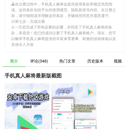
🕹在注册过程中，
手机真人麻将
会提供使用条款和规定供您阅
读。这些条款包括平台的使用规范、隐私政策等内容。在注册之
前，请仔细阅读并理解这些条款，并确保您同意并愿意遵守。
🐚第七步：完成注册
⚓️一旦您完成了所有必要的步骤，并同意了
手机真人麻将
的条
款，恭喜您！您已经成功注册了手机真人麻将账户。现在，您可
以畅享
手机真人麻将
提供的丰富体育赛事、刺激的游戏体验以及
其他令人兴奋
简介
评论(346)
热门文章
历史版本
视频
手机真人麻将最新版截图