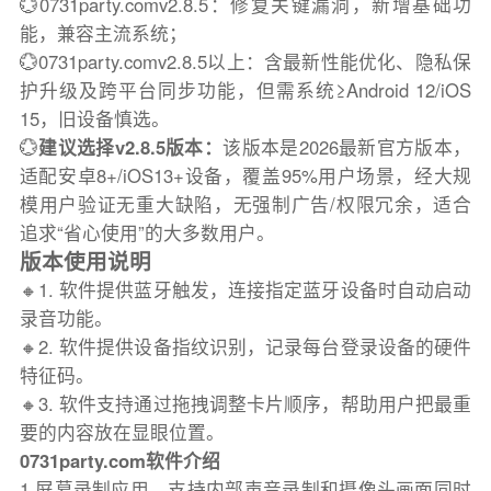
💮0731party.comv2.8.5：修复关键漏洞，新增基础功
能，兼容主流系统；
💮0731party.comv2.8.5以上：含最新性能优化、隐私保
护升级及跨平台同步功能，但需系统≥Android 12/iOS
15，旧设备慎选。
💮
建议选择v2.8.5版本：
该版本是2026最新官方版本，
适配安卓8+/iOS13+设备，覆盖95%用户场景，经大规
模用户验证无重大缺陷，无强制广告/权限冗余，适合
追求“省心使用”的大多数用户。
版本使用说明
🔸1. 软件提供蓝牙触发，连接指定蓝牙设备时自动启动
录音功能。
🔸2. 软件提供设备指纹识别，记录每台登录设备的硬件
特征码。
🔸3. 软件支持通过拖拽调整卡片顺序，帮助用户把最重
要的内容放在显眼位置。
0731party.com软件介绍
1.屏幕录制应用，支持内部声音录制和摄像头画面同时