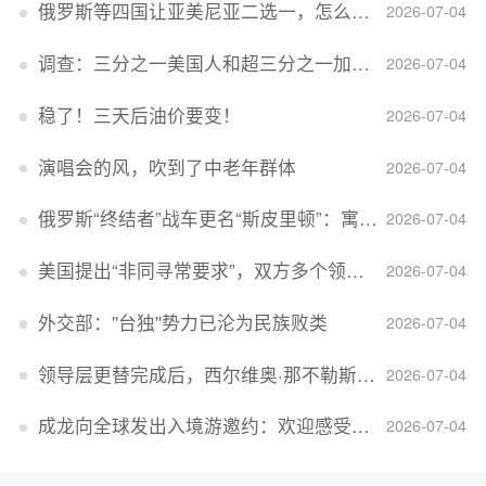
俄罗斯等四国让亚美尼亚二选一，怎么回事？
2026-07-04
调查：三分之一美国人和超三分之一加拿大人感到经济压力
2026-07-04
稳了！三天后油价要变！
2026-07-04
演唱会的风，吹到了中老年群体
2026-07-04
俄罗斯“终结者”战车更名“斯皮里顿”：寓意强大可靠，彰显俄精神力量
2026-07-04
美国提出“非同寻常要求”，双方多个领域分歧依旧，印美贸易谈判进入“关键阶段”
2026-07-04
外交部：''台独''势力已沦为民族败类
2026-07-04
领导层更替完成后，西尔维奥·那不勒斯出任Lucid首席执行官
2026-07-04
成龙向全球发出入境游邀约：欢迎感受无滤镜的真实中国
2026-07-04