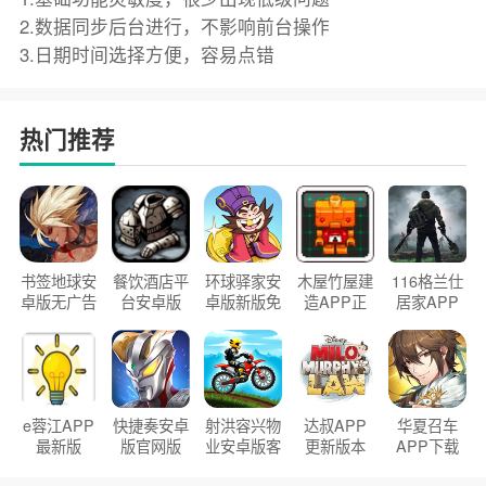
2.数据同步后台进行，不影响前台操作
3.日期时间选择方便，容易点错
热门推荐
书签地球安
餐饮酒店平
环球驿家安
木屋竹屋建
116格兰仕
卓版无广告
台安卓版
卓版新版免
造APP正
居家APP
官方正版
2026版
费下载
版2026
手机版
e蓉江APP
快捷奏安卓
射洪容兴物
达叔APP
华夏召车
最新版
版官网版
业安卓版客
更新版本
APP下载
户端
2026
安装2026