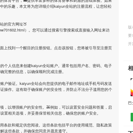
目的体育平台，🚂提供丰富多样的体育赛事和刺激的游戏体验。如果
中的乐趣，本文将为您详细介绍
kaiyun全站
的注册流程，让您轻松
全站
的官方网址🍑
版
cn/newsview701602.html）。您可以通过搜索引擎搜索或直接输入网址来访
要
开
页面上找到一个醒目的注册按钮。点击该按钮，您将被引导至注册页
要的个人信息来创建
kaiyun全站
账户。通常包括用户名、密码、电子
准确完整的信息，以确保顺利完成注册。
行账户验证。
kaiyun全站
会向您提供的电子邮件地址或手机号码发送
验证操作。这有助于确保账户的安全性，并防止不法分子滥用您的个
项，以增强账户的安全性。🚕例如，可以设置安全问题和答案，启
示设置相关选项，并妥善保管相关信息，确保您的账户安全。
用条款和规定供您阅读。这些条款包括平台的使用规范、隐私政策
理解这些条款，并确保您同意并愿意遵守。