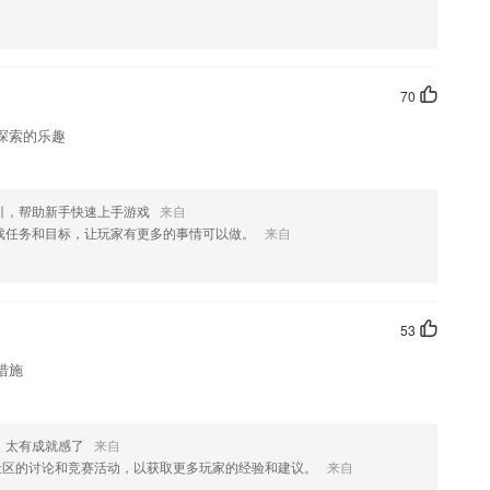
021官方教材讲解，随时随地学习，省心省时又省力！
给教练付费，教练不敢吃拿卡要。
70
以让宝宝学习到。
探索的乐趣
与量、数运算、几何与空间等基础知识的不同规律，促进儿童多角度思考
引，帮助新手快速上手游戏
来自
戏任务和目标，让玩家有更多的事情可以做。
来自
习各种公示和定理；
53
措施
司
，太有成就感了
来自
社区的讨论和竞赛活动，以获取更多玩家的经验和建议。
来自