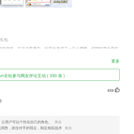
礼包.
类生存的游戏，在这个世界中，玩家化身成了一只小蜜蜂，你随时都会面临
蜂蜜完成任务才能获得人类范围的庇护，在外你要躲避各种各种被天敌
更多
yun全站参与网友评论互动 ( 330 条 )
硬件设备的当前位置具有低功耗、高精准、长待机的优点
进行相应的学习，还有大量的试题可以不断巩固孩子的学习。
459
热门功能限时免费开放，支持多次免费保存，开通会员后可无限次使用！
手
括图片）
策略对战手游，游戏中玩家将要发展属于自己的家园，游戏里拥有多种不同
畅享游戏乐趣，有喜欢的可以到下载体验！
，让用户可以个性化自己的角色。
来自
戏局势，抓住对手的弱点，制定相应战术
来自
举拿下名校学历！