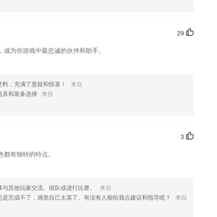
喜欢这款软件，您可以到应用商店进行打分评论，说出您的使用经历，以帮
29
，成为你游戏中最忠诚的伙伴和助手。
意料，充满了悬疑和惊喜！
来自
道具和装备选择
来自
3
色都有独特的特点。
够与其他玩家交流、组队或进行比赛。
来自
总是完成不了，感觉自己太菜了。有没有人能给我点建议和指导呢？
来自