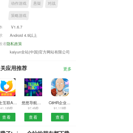
动作游戏
悬疑
对战
策略游戏
本
V1.6.7
求
Android 4.9以上
发者
隐私政策
kaiyun全站(中国)官方网站有限公司
相关应用推荐
更多
巴士互联APP
悠悠导航离线地图
C8HR企业版APP
41.18MB
97.4MB
91.11MB
查看
查看
查看