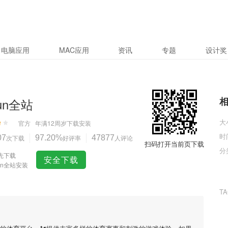
电脑应用
MAC应用
资讯
专题
设计奖
yun全站
大
官方
年满12周岁
下载安装
时
07
次下载
97.20%
好评率
47877
人评论
扫码打开当前页下载
分
先下载
安全下载
yun全站安装
T