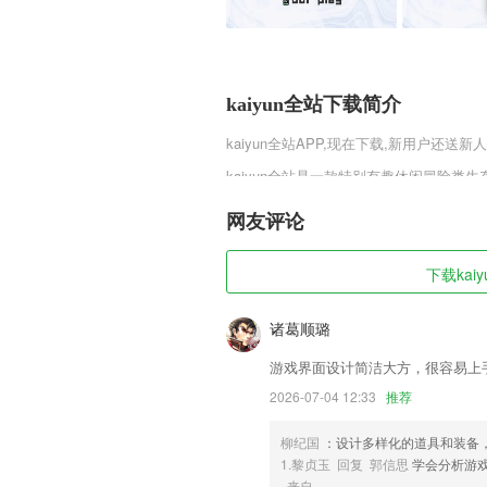
kaiyun全站下载简介
kaiyun全站
APP,现在下载,新用户还送新人
kaiyun全站是一款特别有趣休闲冒险
生命的威胁，你只有在不断采集花粉制作
小鸟吃掉的危险。
网友评论
kaiyun全站软件特色
下载kai
1,【实时定位】:可实时查看绑定手机或
2,这里面的学习课程可以更好的让孩子
诸葛顺璐
3,【VIP功能限免试用】专属VIP的
游戏界面设计简洁大方，很容易上
4,批量下载任意公众号所有历史文章（包
2026-07-04 12:33
推荐
5,365体育官网入口是一款Q版风格的
的兵种，还有各种特色军团技能，让玩家
柳纪国
：设计多样化的道具和装备
1.黎贞玉 回复 郭信思
学会分析游
6,全程服务：班主任一对一全程跟踪，一
来自