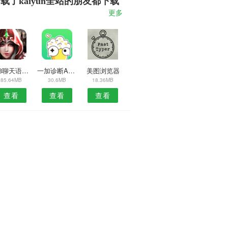
载了kaiyun全站的朋友都下载
了
更多
038聊天语音导出软件
一加诊断APP
美图浏览器
85.64MB
30.6MB
18.36MB
查看
查看
查看