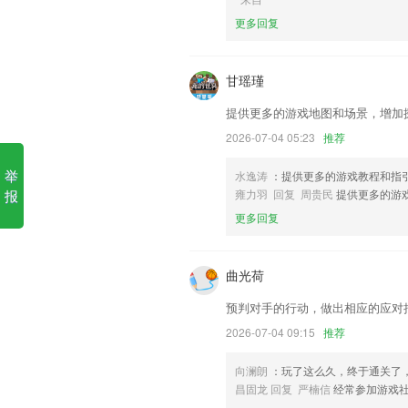
kaiyun全站软件优势
更多回复
1.章节考点精讲课，从基础抓起，同步2
2.先约后学，学车后评价教练员；评价后
甘瑶瑾
3.详细介绍动物，动物全部的特征习惯可
提供更多的游戏地图和场景，增加
4.有意思的动画歌曲
2026-07-04 05:23
推荐
5.提高阶段（78岁）：激发儿童发现数
举
水逸涛
：提供更多的游戏教程和指
和解决问题。
报
雍力羽 回复 周贵民
提供更多的游
6.公示定理学习功能，支持学生系统的学
更多回复
kaiyun全站更新了什么?
有新的意见和建议，请记得联系哦！
曲光荷
修复偶尔不能进入软件的问题
预判对手的行动，做出相应的应对
开发者：北京阿拉丁神灯美业科技有限公
2026-07-04 09:15
推荐
优化了配网存在的问题
向澜朗
：玩了这么久，终于通关了
修复单价可能不能选择的问题
昌固龙 回复 严楠信
经常参加游戏
福利中心上线啦，签到分享赚话费；