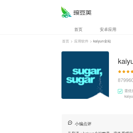
首页
安卓应用
首页
>
应用软件
>
kaiyun全站
kai
87996
需优
kai
小编点评