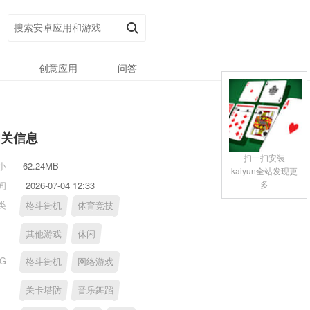
创意应用
问答
相关信息
扫一扫安装
小
62.24MB
kaiyun全站发现更
多
间
2026-07-04 12:33
类
格斗街机
体育竞技
其他游戏
休闲
AG
格斗街机
网络游戏
关卡塔防
音乐舞蹈