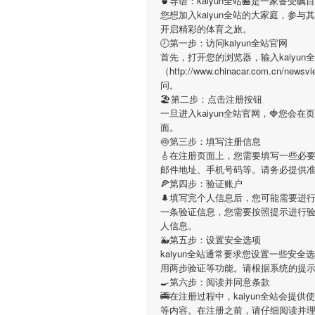
🍵导语：
kaiyun全站
🏪是一家备受瞩
您想加入
kaiyun全站
的大家庭，参与其
开启精彩的体育之旅。
🕗第一步：访问kaiyun全站官网
首先，打开您的浏览器，输入
kaiyun
（http://www.chinacar.com.
问。
🏖第二步：点击注册按钮
一旦进入
kaiyun全站
官网，🍓您会在
面。
🍥第三步：填写注册信息
🎸在注册页面上，您需要填写一些必
邮件地址、手机号码等。请务必提供
🍕第四步：验证账户
🌲填写完个人信息后，您可能需要进
一条验证信息，您需要按照提示进行
人信息。
🐳第五步：设置安全选项
kaiyun全站
通常要求您设置一些安全选
用两步验证等功能。请根据系统的提
🍳第六步：阅读并同意条款
🚎在注册过程中，
kaiyun全站
会提供使
等内容。在注册之前，请仔细阅读并