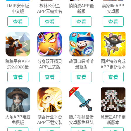
LMIR安卓版
榆林公积金
悄悄说APP最
美家lifeAPP
中文版
APP无需实名
新版
安卓版
认证版
查看
查看
查看
查看
稿稿平台APP
分身双开精灵
故事口袋听听
图片特效合成
怎么2026最
APP正式版
最新版
APP更新版本
新版
2026
查看
查看
查看
查看
大角APP电脑
制香行业平台
照片视频备份
慧安星APP更
免费版
APP下载安装
安卓版免登陆
新版本
2026
版