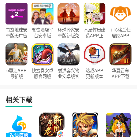
书签地球安
餐饮酒店平
环球驿家安
木屋竹屋建
116格兰仕
卓版无广告
台安卓版
卓版新版免
造APP正
居家APP
官方正版
2026版
费下载
版2026
手机版
e蓉江APP
快捷奏安卓
射洪容兴物
达叔APP
华夏召车
最新版
版官网版
业安卓版客
更新版本
APP下载
户端
2026
安装2026
相关下载