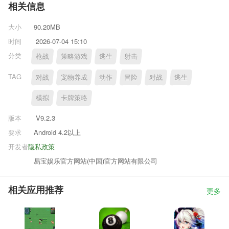
相关信息
大小
90.20MB
时间
2026-07-04 15:10
分类
枪战
策略游戏
逃生
射击
TAG
对战
宠物养成
动作
冒险
对战
逃生
模拟
卡牌策略
版本
V9.2.3
要求
Android 4.2以上
开发者
隐私政策
易宝娱乐官方网站(中国)官方网站有限公司
相关应用推荐
更多