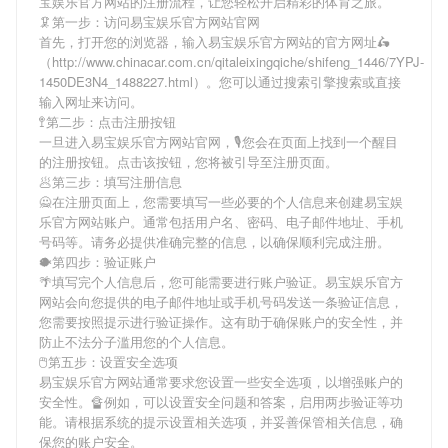
宝娱乐官方网站
的注册流程，让您轻松开启精彩的体育之旅。
🦑第一步：访问易宝娱乐官方网站官网
首先，打开您的浏览器，输入
易宝娱乐官方网站
的官方网址🛵
（http://www.chinacar.com.cn/qitaleixingqiche/shifeng_1446/7YPJ-
1450DE3N4_1488227.html）。您可以通过搜索引擎搜索或直接
输入网址来访问。
🚏第二步：点击注册按钮
一旦进入
易宝娱乐官方网站
官网，🎙您会在页面上找到一个醒目
的注册按钮。点击该按钮，您将被引导至注册页面。
🥟第三步：填写注册信息
🙅在注册页面上，您需要填写一些必要的个人信息来创建
易宝娱
乐官方网站
账户。通常包括用户名、密码、电子邮件地址、手机
号码等。请务必提供准确完整的信息，以确保顺利完成注册。
🐡第四步：验证账户
🌴填写完个人信息后，您可能需要进行账户验证。
易宝娱乐官方
网站
会向您提供的电子邮件地址或手机号码发送一条验证信息，
您需要按照提示进行验证操作。这有助于确保账户的安全性，并
防止不法分子滥用您的个人信息。
🖱第五步：设置安全选项
易宝娱乐官方网站
通常要求您设置一些安全选项，以增强账户的
安全性。🔏例如，可以设置安全问题和答案，启用两步验证等功
能。请根据系统的提示设置相关选项，并妥善保管相关信息，确
保您的账户安全。