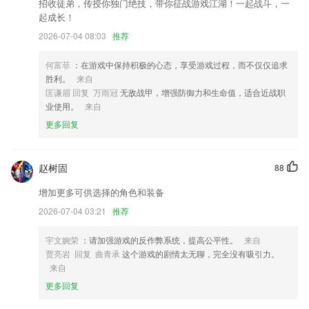
招收徒弟，传授你独门绝技，带你征战游戏江湖！一起战斗，一
加快反应速度
起成长！
接通招商银行一网通支付；
2026-07-04 08:03
推荐
新增功能项：喇叭开关
何富菲
：在游戏中保持积极的心态，享受游戏过程，而不仅仅追求
软件已改名为板栗车企
胜利。
来自
解决了消息没发送成功，返回时出现卡顿的问题
匡谦眉 回复 万雨冠
无敌战甲，增强防御力和生命值，适合近战职
业使用。
来自
新增密码错误图形验证
更多回复
联系我们
以上就是易宝娱乐官方网站的介绍，如果您喜欢这款软件，您可以到应用
商店进行打分评论，说出您的使用经历，以帮助我们更好的对产品进行优
赵树固
88
化修改。
增加更多可供选择的角色和装备
2026-07-04 03:21
推荐
宇文婉荣
：请加强游戏的反作弊系统，提高公平性。
来自
贾亮岩 回复 曲青承
这个游戏的剧情太无聊，完全没有吸引力。
来自
更多回复