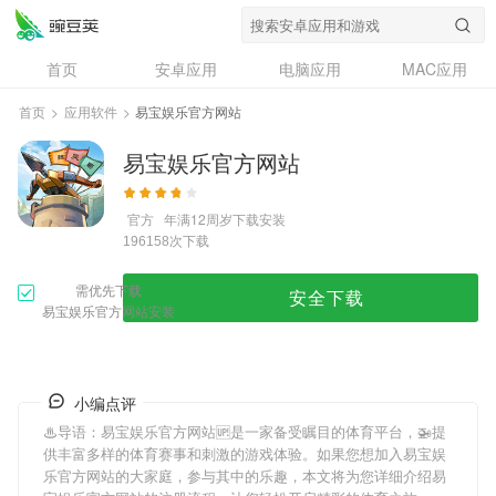
首页
安卓应用
电脑应用
MAC应用
资讯
专题
设计奖
创意应用
首页
>
应用软件
>
易宝娱乐官方网站
问答
易宝娱乐官方网站
官方
年满12周岁
下载安装
次下载
196158
需优先下载
安全下载
易宝娱乐官方网站安装
小编点评
♨导语：
易宝娱乐官方网站
🆙是一家备受瞩目的体育平台，🚁提
供丰富多样的体育赛事和刺激的游戏体验。如果您想加入
易宝娱
乐官方网站
的大家庭，参与其中的乐趣，本文将为您详细介绍
易