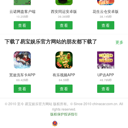
云诺网盘客户端
西安同运安卓版
花生云仓安卓版
10.25MB
39.36MB
38.14MB
查看
查看
查看
下载了易宝娱乐官方网站的朋友都下载了
更多
宽途洗车卡APP
有乐视频APP
UP吉APP
69.42MB
64.5MB
48.78MB
查看
查看
查看
© 2010 至今 易宝娱乐官方网站 版权所有。© Since 2010 chinacar.com.cn. All
rights reserved.
版权保护投诉指引
・