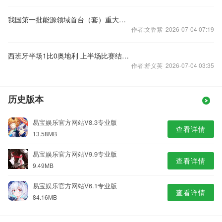
我国第一批能源领域首台（套）重大技术装备项目公布
作者:文香紫 2026-07-04 07:19
西班牙半场1比0奥地利 上半场比赛结束，凭借奥亚萨瓦尔的进球，西班牙1-0领先奥地利！
作者:舒义英 2026-07-04 03:35
历史版本
易宝娱乐官方网站V8.3专业版
查看详情
13.58MB
易宝娱乐官方网站V9.9专业版
查看详情
9.49MB
易宝娱乐官方网站V6.1专业版
查看详情
84.16MB