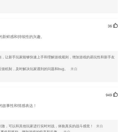
中国的职场精英们创建真实的network, 为未来工作的发展趋势确立普
的间架结构，米字格、田字格、九宫格……应有尽有。
36
必考题，解析，答案经过数十位教研人员完成
的新鲜感和持续性的兴趣。
了医学知识的手机平移,实现了医生随时随地浏览、查阅、学习的应用场
南，让新手玩家能够快速上手和理解游戏规则，增加游戏的易玩性和新手友
实现个性化学习，轻松提升成绩，为您提供全面的在线培训指南和丰富的学
馈机制，及时解决玩家遇到的问题和bug。
来自
于下一次使用app学习新知识；
949
；
的故事性和情感表达！
常刺激，可以和其他玩家进行实时对战，体验真实的战斗感觉！
来自
择时间
机事件和奖励，增加游戏的惊喜和乐趣。
来自