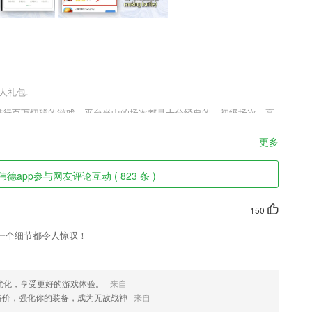
人礼包.
玩家进行百万切磋的游戏，平台当中的场次都是十分经典的，初级场次，高
，可以让你在这里与真人玩家进行个性切磋，让你体会到每一场比赛带
升自己的技巧，让你成为比赛大神。
更多
伟德app参与网友评论互动 ( 823 条 )
互全新改版，扁平化设计简洁直观，观看体验高大上。
150
5用户的健康问题，还可以在线预约挂号。
一个细节都令人惊叹！
考怎么减轻2265孩子压力、缓解亲子关系，明晰未来规划。
优化，享受更好的游戏体验。
来自
免费看，下载预读随身带
特价，强化你的装备，成为无敌战神
来自