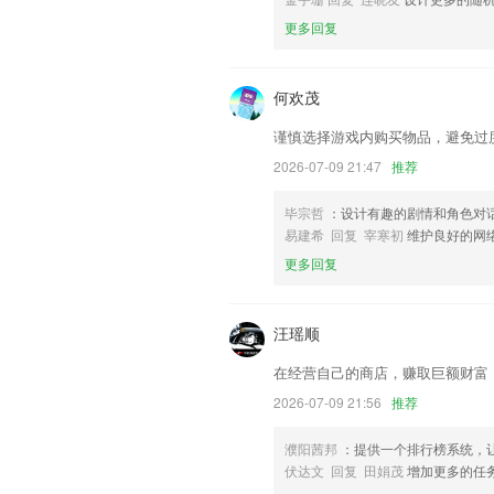
升级高清数据
更多回复
联系我们
以上就是1946伟德app的介绍，如果
帮助我们更好的对产品进行优化修改。
何欢茂
谨慎选择游戏内购买物品，避免过
2026-07-09 21:47
推荐
毕宗哲
：设计有趣的剧情和角色对
易建希 回复 宰寒初
维护良好的网
更多回复
汪瑶顺
在经营自己的商店，赚取巨额财富
2026-07-09 21:56
推荐
濮阳茜邦
：提供一个排行榜系统，
伏达文 回复 田娟茂
增加更多的任