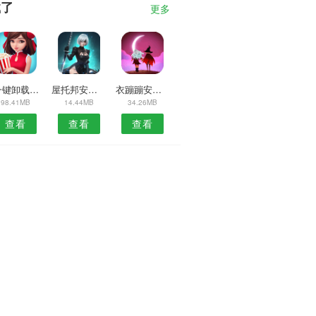
载了
更多
3一键卸载大师
屋托邦安卓版
衣蹦蹦安卓版
98.41MB
14.44MB
34.26MB
查看
查看
查看