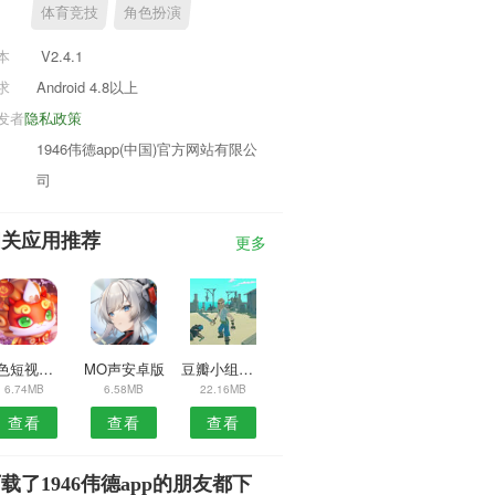
体育竞技
角色扮演
本
V2.4.1
求
Android 4.8以上
发者
隐私政策
1946伟德app(中国)官方网站有限公
司
相关应用推荐
更多
音色短视频安卓版
MO声安卓版
豆瓣小组安卓版
6.74MB
6.58MB
22.16MB
查看
查看
查看
载了1946伟德app的朋友都下