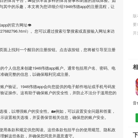
瞩目的体育平台，🚗提供丰富多样的体育赛事和刺激的游戏体验。如
与其中的乐趣，本文将为您详细介绍
1946伟德app
的注册流程，让
版
要
app
的官方网址👁
n/qiuzhi/727682796.html）。您可以通过搜索引擎搜索或直接输入网址来访
开
在页面上找到一个醒目的注册按钮。点击该按钮，您将被引导至注册
要的个人信息来创建
1946伟德app
账户。通常包括用户名、密码、电
供准确完整的信息，以确保顺利完成注册。
行账户验证。
1946伟德app
会向您提供的电子邮件地址或手机号码发
行验证操作。这有助于确保账户的安全性，并防止不法分子滥用您的
选项，以增强账户的安全性。🏡例如，可以设置安全问题和答案，
提示设置相关选项，并妥善保管相关信息，确保您的账户安全。
使用条款和规定供您阅读。这些条款包括平台的使用规范、隐私政
下
并理解这些条款，并确保您同意并愿意遵守。