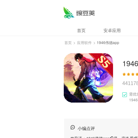
首页
安卓应用
首页
>
应用软件
>
1946伟德app
194
44117
需优
194
小编点评