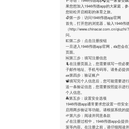
🚥导语：
1946伟德app
🎧是一家备受
果您想加入
1946伟德app
的大家庭，参
您轻松开启精彩的体育之旅。
🥀第一步：访问1946伟德app官网
首先，打开您的浏览器，输入
1946伟德
（http://www.chinacar.com.c
问。
💵第二步：点击注册按钮
一旦进入
1946伟德app
官网，🍰您会
页面。
🆖第三步：填写注册信息
🦎在注册页面上，您需要填写一些必
子邮件地址、手机号码等。请务必提
🧱第四步：验证账户
📽填写完个人信息后，您可能需要进
送一条验证信息，您需要按照提示进
个人信息。
🚔第五步：设置安全选项
1946伟德app
通常要求您设置一些安全
启用两步验证等功能。请根据系统的
🌱第六步：阅读并同意条款
🎷在注册过程中，
1946伟德app
会提供
策等内容。在注册之前，请仔细阅读