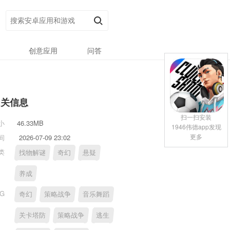
创意应用
问答
相关信息
扫一扫安装
小
46.33MB
1946伟德app发现
更多
间
2026-07-09 23:02
类
找物解谜
奇幻
悬疑
养成
AG
奇幻
策略战争
音乐舞蹈
关卡塔防
策略战争
逃生