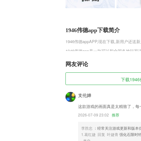
1946伟德app下载简介
1946伟德app
APP,现在下载,新用户还送新
1946伟德app是一款可以和全国各地
级场次以及各种的排位赛玩家都可以选择
给你的无尽欢乐，并且还能通过战斗来提
网友评论
1946伟德app软件特色
下载1946
1,随时即可关注到最新的政务信息
2,界面简洁直观，阅读更舒心。界面交
支伦婵
3,邀请专业医师入驻，可以随时解决226
这款游戏的画面真是太精致了，每
4,填报完美志愿需要家庭的支持，备考报
2026-07-09 23:02
推荐
5,支持多种精美贴图和自定义文字贴图
李胜忠
：经常关注游戏更新和版本
6,【丰富书源】全网跨站搜索，百万书籍
1.葛红婕 回复 叶婕青
强化石限时
1946伟德app软件优势
来自