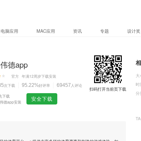
电脑应用
MAC应用
资讯
专题
设计奖
6伟德app
大
官方
年满12周岁
下载安装
时
85
次下载
95.22%
好评率
69457
人评论
扫码打开当前页下载
分
先下载
安全下载
6伟德app安装
T