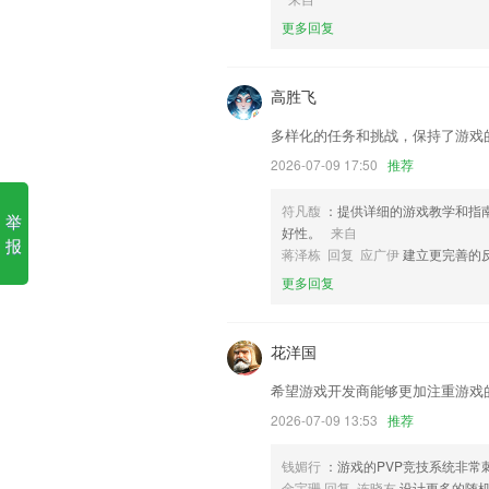
更多回复
1.让出国留学工作中在国外的漂泊异乡们和
遍而牢靠的基本
2.指定字帖的结构格，以洞悉每一个字
高胜飞
3.章节练习模块，全考点覆盖习题，覆盖
多样化的任务和挑战，保持了游戏
4.方便的获取渠道,依托移动终端,实现
2026-07-09 17:50
推荐
景。
符凡馥
：提供详细的游戏教学和指
5.·利用先进的AI技术提升学习进度，
举
好性。
来自
习资料。
报
蒋泽栋 回复 应广伊
建立更完善的反
6.在答题练习的时候，记录答题进度，利
更多回复
1946伟德app更新了什么?
增加系统消息跳转功能
花洋国
新增商家保证金功能，有效保障服务质量
希望游戏开发商能够更加注重游戏
购买门票邮箱选填逻辑
2026-07-09 13:53
推荐
对现有功能进行优化
钱媚行
：游戏的PVP竞技系统非
【运单详情】提货完成和运输完成需要选
金宇珊 回复 连晓友
设计更多的随