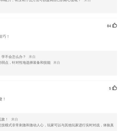
查看和多天报表数据统计，可以满足管理者对项目总体进行实时监管
如果您喜欢这款软件，您可以到应用商店进行打分评论，说出您的使用
修改。
84
技巧！
，学不会怎么办？
来自
的弱点，针对性地选择装备和技能
来自
5
捷！
无敌！
来自
P竞技模式非常刺激和激动人心，玩家可以与其他玩家进行实时对战，体验真