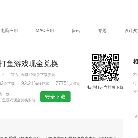
电脑应用
MAC应用
资讯
专题
设计奖
打鱼游戏现金兑换
大
官方
年满12周岁
下载安装
时
32
次下载
92.21%
好评率
77751
人评论
扫码打开当前页下载
分
先下载
安全下载
打鱼游戏现金兑换安装
T