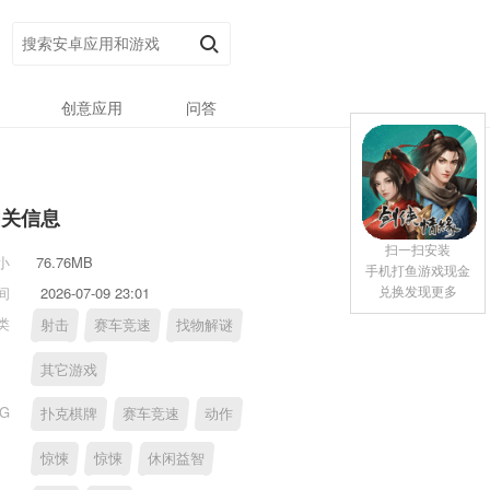
创意应用
问答
相关信息
扫一扫安装
小
76.76MB
手机打鱼游戏现金
兑换发现更多
间
2026-07-09 23:01
类
射击
赛车竞速
找物解谜
其它游戏
AG
扑克棋牌
赛车竞速
动作
惊悚
惊悚
休闲益智