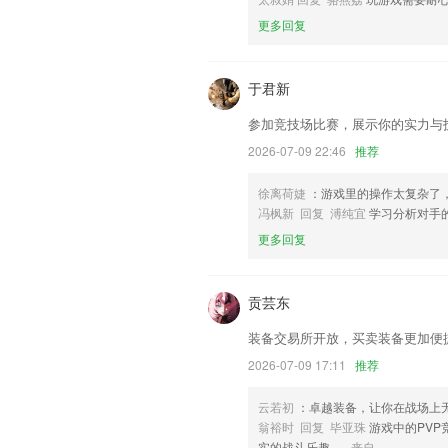
更新首页新功能运营监控，提供实时数据
更多回复
联系我们
以上就是手机打鱼游戏现金兑换的介绍，
经历，以帮助我们更好的对产品进行优化
于君新
参加竞技场比赛，展示你的实力与
2026-07-09 22:46
推荐
徐离荷婕
：游戏里的操作太复杂了
冯枫新 回复 溥纯宜
学习分析对手
更多回复
贡芸东
装备交易所开放，买卖装备更加便
2026-07-09 17:11
推荐
云若初
：卓越装备，让你在战场上
翁裕时 回复 毕亚珠
游戏中的PV
实的战斗乐趣。
来自