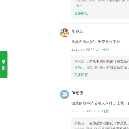
手机打鱼游戏现金兑换软件优
来自
更多回复
1.合作企业招收大量员工，各种工作岗位
2.为客户提供专业的项目知识培训，手把
招生中遇到的问题，提升企业竞争力。线
尚宽菲
3.考试中不会做,可以蒙题哦,我们会记录您
挑战全服玩家，争夺最高荣誉
4.真实再现理论考试场景、科目三灯光考
2026-07-09 11:57
推荐
5.辞汇，多样化的辞汇贮存，且都有专
举
索君宏
：游戏中的地图设计非常精
白话；
报
容辰士 回复 国伟昭
游戏更新太慢
6.拼一拼、读一读，带你轻轻松松认识海
更多回复
手机打鱼游戏现金兑换更新了
新增语音视频会议功能
伊烟康
修改线路获取方式
游戏的故事情节引人入胜，让我一
增值税专票普票瞬间就能开,简税,最极致的
2026-07-09 13:52
推荐
直播活动分组观看权限扩充，新增活动密
茅彬琬
：请加强游戏的反作弊系统
消费时增加自定义积分功能，可以手动修
太叔娟 回复 骆燕荔
玩游戏需要耐