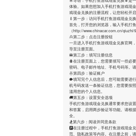
🚨导语：
手机打鱼游戏现金兑换
🥫是
体验。如果您想加入
手机打鱼游戏现
戏现金兑换
的注册流程，让您轻松开
🍼第一步：访问手机打鱼游戏现金兑
首先，打开您的浏览器，输入
手机打
（http://www.chinacar.com.
🙎第二步：点击注册按钮
一旦进入
手机打鱼游戏现金兑换
官网，
导至注册页面。
🍔第三步：填写注册信息
🐜在注册页面上，您需要填写一些必
密码、电子邮件地址、手机号码等。
🍜第四步：验证账户
🐡填写完个人信息后，您可能需要进
机号码发送一条验证信息，您需要按
滥用您的个人信息。
🚚第五步：设置安全选项
手机打鱼游戏现金兑换
通常要求您设置
和答案，启用两步验证等功能。请根
全。
🏂第六步：阅读并同意条款
🅿在注册过程中，
手机打鱼游戏现金
范、隐私政策等内容。在注册之前，