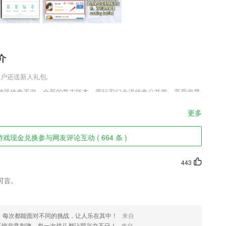
介
用户还送新人礼包.
神器传奇手游。全新的复古版本，带玩家们走进传奇公益服，享受海量
仙皇神器奇幻冒险，享受无限精彩的战斗体验，官网最新版本等待玩家
更多
色
现金兑换参与网友评论互动 ( 664 条 )
练习模式；
随地查询手机号，是最专业的移动办公软件。
443
数据信息，查看到更多的数据内容。
可言。
战驾照理论考试的实用教科书
2265分享及上传功能
，每次都能面对不同的挑战，让人乐在其中！
来自
豪地表达2265用户精彩的出行体验及心得体会
系统非常刺激，每一次战斗都让我兴奋不已！
来自