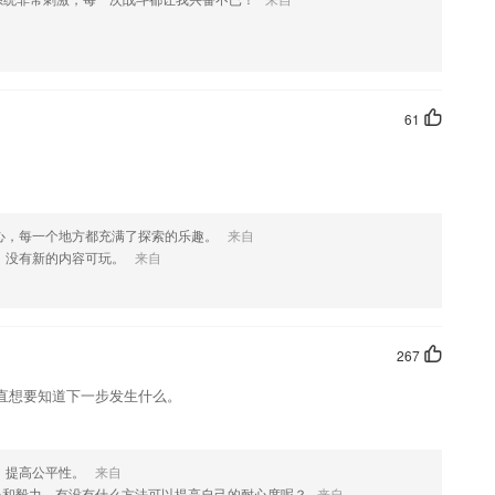
势
任你挑选，有实力就能成功就业。
手教您学习新项目知识、如何销课。复制招生成功方案，辅助解决2265
上线下结合，培训管理数字化，培训有效果、更有结果
61
的蒙题,助您巩固复习;
试录音，学车更有效，考驾照更轻松。
业的英语外传讲课，讲授很是的详尽，孩子从小便能够接触到隧道的英语
心，每一个地方都充满了探索的乐趣。
来自
，没有新的内容可玩。
来自
量的物品名称;
什么?
267
直想要知道下一步发生什么。
商旅软件.
码白名单F码观看！~
，提高公平性。
来自
改整单积分
心和毅力，有没有什么方法可以提高自己的耐心度呢？
来自