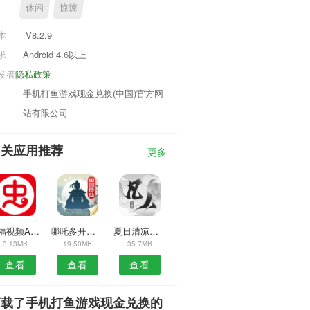
休闲
惊悚
本
V8.2.9
求
Android 4.6以上
发者
隐私政策
手机打鱼游戏现金兑换(中国)官方网
站有限公司
相关应用推荐
更多
多福视频APP
哪吒多开分身安卓版
夏日清凉小风扇安卓版
3.13MB
19.50MB
35.7MB
查看
查看
查看
下载了手机打鱼游戏现金兑换的