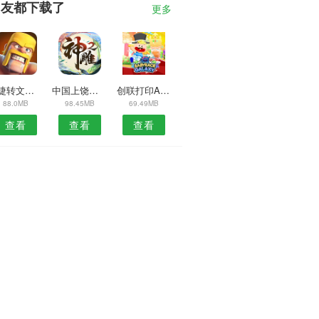
朋友都下载了
更多
迅捷转文字软件
中国上饶县安卓版
创联打印APP
88.0MB
98.45MB
69.49MB
查看
查看
查看