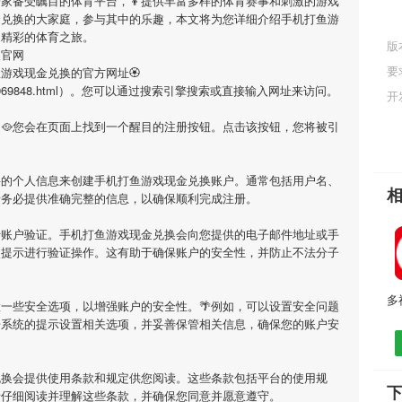
一家备受瞩目的体育平台，👦提供丰富多样的体育赛事和刺激的游戏
金兑换
的大家庭，参与其中的乐趣，本文将为您详细介绍
手机打鱼游
启精彩的体育之旅。
版
换官网
要
鱼游戏现金兑换
的官方网址🏵
cn/qiuzhi/969848.html）。您可以通过搜索引擎搜索或直接输入网址来访问。
开
🥘您会在页面上找到一个醒目的注册按钮。点击该按钮，您将被引
要的个人信息来创建
手机打鱼游戏现金兑换
账户。通常包括用户名、
请务必提供准确完整的信息，以确保顺利完成注册。
行账户验证。
手机打鱼游戏现金兑换
会向您提供的电子邮件地址或手
照提示进行验证操作。这有助于确保账户的安全性，并防止不法分子
一些安全选项，以增强账户的安全性。🌴例如，可以设置安全问题
据系统的提示设置相关选项，并妥善保管相关信息，确保您的账户安
兑换
会提供使用条款和规定供您阅读。这些条款包括平台的使用规
请仔细阅读并理解这些条款，并确保您同意并愿意遵守。