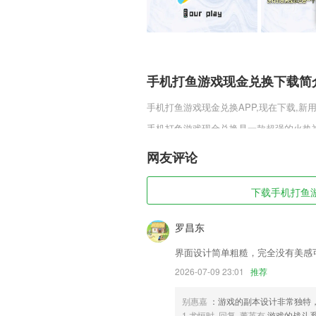
手机打鱼游戏现金兑换下载简
手机打鱼游戏现金兑换
APP,现在下载,新
手机打鱼游戏现金兑换是一款超强的火热
的福利内容，直接获取超棒的传奇体验。
们前来冒险。
网友评论
手机打鱼游戏现金兑换软件特
下载手机打鱼游戏
1,随机练习、专项练习、错题回顾等多种
2,通讯录实时更新，不需要加好友，随时
罗昌东
3,数据分析，每个月自动为你分析不同的
界面设计简单粗糙，完全没有美感
4,2021年新题库,真题模拟题库,是您备
2026-07-09 23:01
推荐
5,职工上线后可以享受浏览、下载、评论、
别惠嘉
：游戏的副本设计非常独特
6,【分享】用文字、图片及视频，满怀自
1.尤恒时 回复 董英有
游戏的战斗