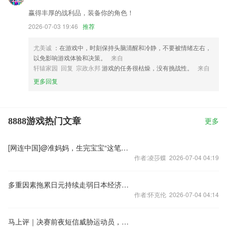
赢得丰厚的战利品，装备你的角色！
2026-07-03 19:46
推荐
尤美诚
：在游戏中，时刻保持头脑清醒和冷静，不要被情绪左右，
以免影响游戏体验和决策。
来自
轩辕家园 回复 宗政永邦
游戏的任务很枯燥，没有挑战性。
来自
更多回复
8888游戏热门文章
更多
[网连中国]@准妈妈，生完宝宝“这笔钱”记得领
作者:凌莎蝶 2026-07-04 04:19
多重因素拖累日元持续走弱日本经济民生承压
作者:怀克伦 2026-07-04 04:14
马上评｜决赛前夜短信威胁运动员，畸形饭圈突破底线