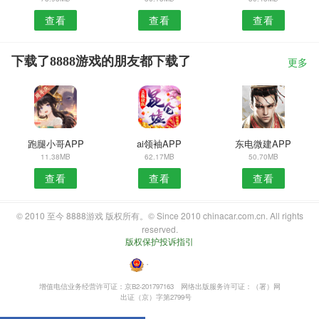
查看
查看
查看
下载了8888游戏的朋友都下载了
更多
跑腿小哥APP
ai领袖APP
东电微建APP
11.38MB
62.17MB
50.70MB
查看
查看
查看
© 2010 至今 8888游戏 版权所有。© Since 2010 chinacar.com.cn. All rights
reserved.
版权保护投诉指引
・
增值电信业务经营许可证：京B2-201797163
网络出版服务许可证：（署）网
出证（京）字第2799号