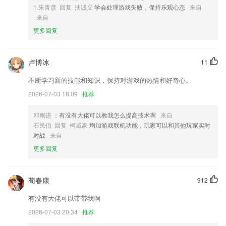
4,提供给您最需要的优质科普文章，个性化订阅，精准化推荐，让科普学
1.朱青彦 回复 扶诚义
学会处理游戏失败，保持乐观心态
来自
习更容易！
来自
5,操作简单，可以随时使用，完成工作，让自己的工作服务更到位。
更多回复
6,帮助考试快速了解MAT证书，提供报考服务
8888游戏软件优势
卢博冰
11
1.★范文多：提供多种体裁、海量类型、不同字数的中、英文作文，既有
不断学习新的技能和知识，保持对游戏的热情和好奇心。
优秀的范文，又有精美的片段，充实你的素材库！
2026-07-03 18:09
推荐
2.与知识同行，与时讯同步，与游戏热爱者零距离
3.预习+学习，练习+应用，事半功倍。与牛津大学岀版社达成战略合
邓刚进
：有没有大佬可以教我怎么提高技术啊
来自
作，推出适合中国孩子的教材。
石民伯 回复 柯威豪
增加游戏联机功能，玩家可以和其他玩家实时
对战
来自
4.可评价教练，让学车轻松愉快
更多回复
5.还有成语收藏和最近阅读的功能，增加用户成语积累量。
6.同步了解和孩子的学习情况，
荀春康
912
8888游戏更新了什么?
有没有大佬可以带带我啊
首次安装新增用户隐私政策概要;
2026-07-03 20:34
推荐
姿势宇宙，最IN的拍照流行趋势都在这里