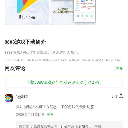
8888游戏下载简介
8888游戏
APP,现在下载,新用户还送新人礼包.
8888游戏是一款奥特曼系列的动作格斗类游戏，游戏中的玩法和模式都
能让众多喜欢奥特曼的玩家们沉迷其中，这里会有很多不同的奥特曼角
网友评论
更多
色，每个奥特曼还原度都非常的高，还有众多玩家们都喜欢的卡欧斯奥特
曼哦，玩家们在这里的任务就是要击败不同的怪兽，维护宇宙的安全和
下载8888游戏参与网友评论互动 ( 712 条 )
平。
8888游戏软件特色
纪爽晴
946
1,内容生产深度融合；
关注游戏社区和官方消息，了解游戏的最新动态
2,系统学习 私人定制，知识点深入浅出考点准确把握！
2026-07-04 04:19
推荐
3,无网络也可以做题
吉辉娟
：高级魔法书出售，让你的法术更加强大
来自