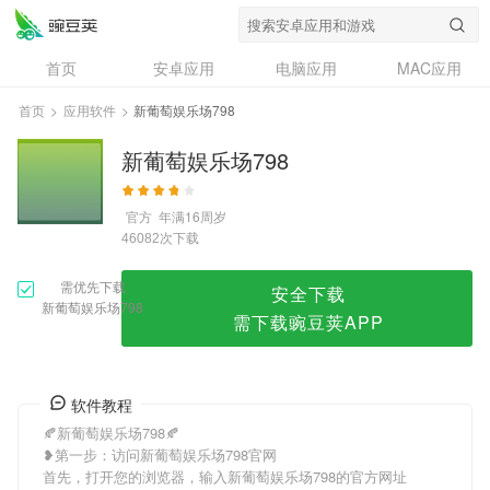
新葡萄娱乐场798
首页
安卓应用
电脑应用
MAC应用
资讯
专题
设计奖
创意应用
首页
>
应用软件
>
新葡萄娱乐场798
问答
新葡萄娱乐场798
官方
年满16周岁
次下载
46082
需优先下载
安全下载
新葡萄娱乐场798
需下载豌豆荚APP
软件教程
🍂新葡萄娱乐场798🍂
❥第一步：访问新葡萄娱乐场798官网
首先，打开您的浏览器，输入新葡萄娱乐场798的官方网址