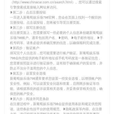
（http://www.chinacar.com.cn/search.html）。您可以通过搜索
引擎搜索或直接输入网址来访问。
❥第二步：点击注册按钮
一旦进入新葡萄娱乐场798官网，您会在页面上找到一个醒目的
注册按钮。点击该按钮，您将被引导至注册页面。
❥第三步：填写注册信息
在注册页面上，您需要填写一些必要的个人信息来创建新葡萄娱
乐场798账户。通常包括用户名、❥密码、❥电子邮件地址、❥手
机号码等。请务必提供准确完整的信息，以确保顺利完成注册。
❥第四步：验证账户
填写完个人信息后，您可能需要进行账户验证。新葡萄娱乐场
798会向您提供的电子邮件地址或手机号码发送一条验证信息，
您需要按照提示进行验证操作。这有助于确保账户的安全性，并
防止不法分子滥用您的个人信息。
❥第五步：设置安全选项
新葡萄娱乐场798通常要求您设置一些安全选项，以增强账户的
安全性。例如，可以设置安全问题和答案，启用两步验证等功
能。请根据系统的提示设置相关选项，并妥善保管相关信息，确
保您的账户安全。
❥第六步：阅读并同意条款
在注册过程中，新葡萄娱乐场798会提供使用条款和规定供您阅
读。这些条款包括平台的使用规范、❥隐私政策等内容。在注册
之前，请仔细阅读并理解这些条款，并确保您同意并愿意遵守。