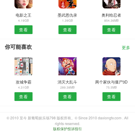
电影之王
墨武恩仇录
奥利给忍者
4.19GB
1.39GB
854.36MB
查看
查看
查看
你可能喜欢
更多
攻城争霸
消灭大乱斗
两个家伙与僵尸3D
4.31GB
289.38MB
75.5MB
查看
查看
查看
© 2010 至今 新葡萄娱乐场798 版权所有。© Since 2010 daxiongtv.com . All
rights reserved.
版权保护投诉指引