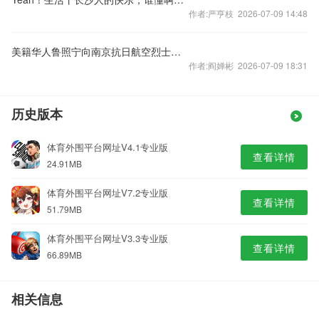
作者:严亨枝 2026-07-09 14:48
美籍华人鲁照宁向南京抗日航空烈士纪念馆捐赠一批史料
作者:阎婵彬 2026-07-09 18:31
历史版本
体育外围平台网址V4.1专业版
查看详情
24.91MB
体育外围平台网址V7.2专业版
查看详情
51.79MB
体育外围平台网址V3.3专业版
查看详情
66.89MB
相关信息