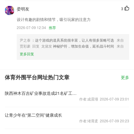
娄明友
3
设计有趣的剧情和情节，吸引玩家的注意力
2026-07-09 12:34
推荐
尹之泰
：这个游戏的道具系统很丰富，让人有很多策略可选
来自
贾彩豪 回复 龙黛发
神秘护符，增加生命值，延长战斗时间
来自
更多回复
体育外围平台网址热门文章
更多
陕西神木百吉矿业事故造成21名矿工遇难
作者:成震瑾 2026-07-09 23:01
让青少年在“第二空间”健康成长
作者:堵霄柔 2026-07-09 20:23