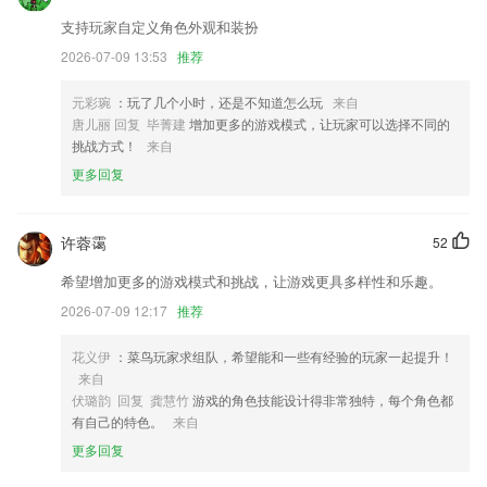
普通推送和自定义推送增加预览(点击图片)
支持玩家自定义角色外观和装扮
2026-07-09 13:53
推荐
提供即刻用车预约用车接送机等服务
优化了通知方式，各种回复早知道
元彩琬
：玩了几个小时，还是不知道怎么玩
来自
联系我们
唐儿丽 回复 毕菁建
增加更多的游戏模式，让玩家可以选择不同的
以上就是体育外围平台网址的介绍，如果您喜欢这款软件，您可以到应用
挑战方式！
来自
商店进行打分评论，说出您的使用经历，以帮助我们更好的对产品进行优
更多回复
化修改。
许蓉霭
52
希望增加更多的游戏模式和挑战，让游戏更具多样性和乐趣。
2026-07-09 12:17
推荐
花义伊
：菜鸟玩家求组队，希望能和一些有经验的玩家一起提升！
来自
伏璐韵 回复 龚慧竹
游戏的角色技能设计得非常独特，每个角色都
有自己的特色。
来自
更多回复