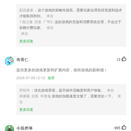
份快乐的心情。
尉迟建泰
：这个游戏的策略性很高，需要玩家合理安排资源和战术
4,分类别按初高中划分知识点，帮助你快速高效查询所需巩固的知识点
才能取得胜利。
来自
5,海量资源，零流量下载，业界最强的无线手机管理体验
1.殷之薇 回复 广苛仁
这款游戏的充值和消费系统合理，不会过于
依赖付费玩家。
来自
6,【智能搜索】
来自
体育外围平台网址软件优势
更多回复
1.：覆盖考驾照全部流程，轻松报名到拿证；
2.屏幕太小？同步电视也能观看。
寿菁仁
13
3.社群打卡，组队学习。
提供更多的游戏更新和扩展内容，保持游戏的新鲜感！
4.仿真电脑界面、掌上机考、无限测试，尽在自考王！
2026-07-09 12:13
推荐
5.在平台内你可以查看到很多的颜色，可以锻炼孩子的想象力哦。
乔轮玲
：优化游戏界面，提升操作流畅度和用户体验。
来自
6.在这里做最真实的自己，说*真心的话语。树洞，你心灵深处的家
师康菊 回复 毕青逸
游戏的加载速度太慢了，需要优化一下。
来
体育外围平台网址更新了什么?
自
更多回复
修复部分录屏失败问题。
优化公寓管理行为管理模块;
令狐桦琳
995
商品名称或者货号有括号，在库存查询页面搜索不了问题解决