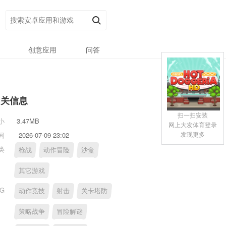
创意应用
问答
相关信息
扫一扫安装
小
3.47MB
网上大发体育登录
发现更多
间
2026-07-09 23:02
类
枪战
动作冒险
沙盒
其它游戏
AG
动作竞技
射击
关卡塔防
策略战争
冒险解谜