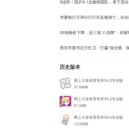
9连胜！国乒8-1击败韩国队，拿下混
华夏银行天津分行行长坠楼身亡，在任
26地物价下降，这三地“八连降”，你家
西安市委书记方红卫：打赢“保交楼、保
历史版本
网上大发体育登录V4.2专业版
57.93MB
网上大发体育登录V5.2专业版
61.3MB
网上大发体育登录V9.4专业版
12.25MB