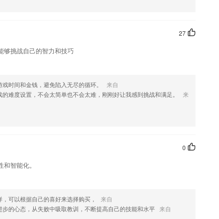
您喜欢这款软件，您可以到应用商店进行打分评论，说出您的使用经
改。
27
能够挑战自己的智力和技巧
游戏时间和金钱，避免陷入无尽的循环。
来自
戏的难度设置，不会太简单也不会太难，刚刚好让我感到挑战和满足。
来
0
性和智能化。
样，可以根据自己的喜好来选择购买，
来自
进步的心态，从失败中吸取教训，不断提高自己的技能和水平
来自