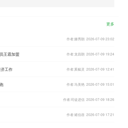
更多
作者:滕秀朗 2026-07-09 23:02
员王霜加盟
作者:龙昌朗 2026-07-09 19:24
经济工作
作者:奚毓灵 2026-07-09 12:41
跑
作者:马美艳 2026-07-09 15:01
作者:司徒进信 2026-07-09 18:26
作者:褚伯蓓 2026-07-09 17:21