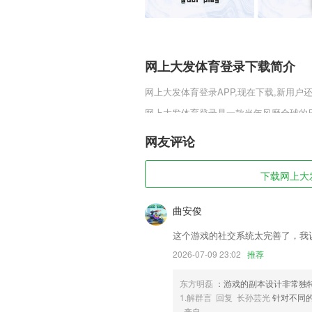
网上大发体育登录下载简介
网上大发体育登录
APP,现在下载,新用户
网上大发体育登录是一款当年风靡全球的
带来的是手机快速版，更加迅捷的流畅运
碍阅读的步兵游戏体验，喜欢这款游戏的
网友评论
网上大发体育登录软件特色
下载网上大发
1,全面评测阅读能力，夯实阅读基础，有
2,※ 个性设置：练习日语和韩语时可选择
曲安俊
3,免费查询各类资讯信息，轻松获取和一
这个游戏的社交系统太完善了，我
4,多种板块应用，新入员工信息直接线
2026-07-09 23:02
推荐
5,机票报销手续简化，让你更好的缩短出
东方明磊
：游戏的副本设计非常独
6,无收费：无会费等任何收费名目。
1.解群言 回复 长孙芸光
针对不同
网上大发体育登录软件优势
来自