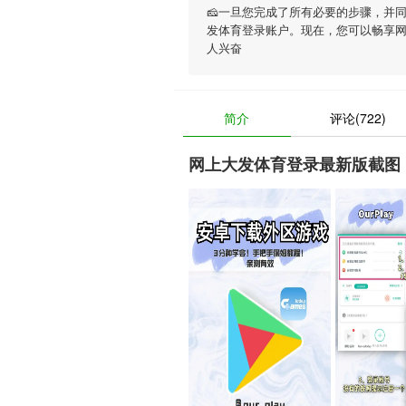
🧀一旦您完成了所有必要的步骤，并
发体育登录账户。现在，您可以畅享
人兴奋
简介
评论(722)
网上大发体育登录最新版截图