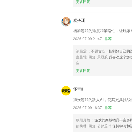
以上就是网上大发体育登录的介绍，如果
更多回复
历，以帮助我们更好的对产品进行优化修
虞炎珊
增加游戏的难度和策略性，让玩家
2026-07-09 21:47
推荐
谈昌震
：不要贪心，控制好自己的
虞曼雅 回复 景冠航
我喜欢这个游
自
更多回复
怀宝叶
加强游戏的敌人AI，使其更具挑战
2026-07-09 16:37
推荐
欧阳月雄
：游戏的商城物品丰富多
熊纨琳 回复 公孙蕊叶
保持学习和