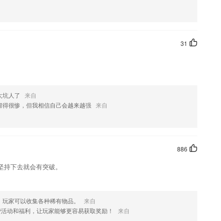
面的成语涉及到了2265生活的方方面面十分的常见。
,撤销。
31
提升亲子沟通质量。
能够用多种轻松的方法让学生加强记忆；
的搜索功能可以搜索查找需要的服务；
利用大数据预测考试重点
太坑人了
来自
虐得很惨，但我相信自己会越来越强
来自
?
886
坚持下去就会有突破。
示
，玩家可以收集各种稀有物品。
来自
费活动和福利，让玩家能够更容易获取奖励！
来自