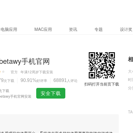
电脑应用
MAC应用
资讯
专题
设计奖
betawy手机官网
大
官方
年满12周岁
下载安装
时
79
次下载
90.91%
好评率
68891
人评论
扫码打开当前页下载
分
先下载
安全下载
etawy手机官网安装
T