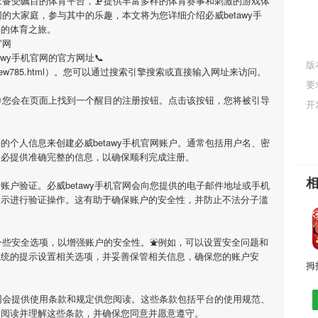
一家备受瞩目的体育平台，🗜提供丰富多样的体育赛事和刺激的游戏体
网
的大家庭，参与其中的乐趣，本文将为您详细介绍
必威betawy手
彩的体育之旅。
官网
awy手机官网
的官方网址📞
版
cn/videoview785.html）。您可以通过搜索引擎搜索或直接输入网址来访问。
要
🥃您会在页面上找到一个醒目的注册按钮。点击该按钮，您将被引导
开
要的个人信息来创建
必威betawy手机官网
账户。通常包括用户名、密
务必提供准确完整的信息，以确保顺利完成注册。
行账户验证。
必威betawy手机官网
会向您提供的电子邮件地址或手机
提示进行验证操作。这有助于确保账户的安全性，并防止不法分子滥
些安全选项，以增强账户的安全性。⛲️例如，可以设置安全问题和
系统的提示设置相关选项，并妥善保管相关信息，确保您的账户安
网
会提供使用条款和规定供您阅读。这些条款包括平台的使用规范、
细阅读并理解这些条款，并确保您同意并愿意遵守。