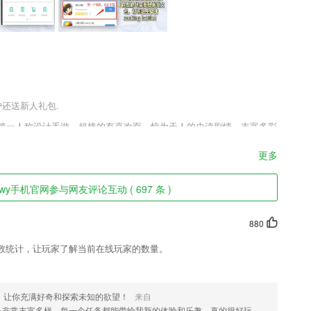
户还送新人礼包.
足的第一人称设计手游。超棒的有喜欢面，惊为天人的史诗剧情，丰富多彩
场等你来征服。面对各种怪物的突然袭击，作为人类部队的尖兵，你做
体验吧。
更多
wy手机官网参与网友评论互动 ( 697 条 )
多格式文本阅读，支持txt、epub、umd等30多种文本格式阅读。
以上游戏题，让36岁更容易在所出年龄段吸收数学与逻辑的知识要领。
880
数统计，让玩家了解当前在线玩家的数量。
，从报名到领证，一目了然！
精彩，内容更独特，阅读更多精彩小说；
，让你充满好奇和探索未知的欲望！
来自
接线上预约线下就可以学习起来。
务非常丰富多样，每一个任务都能带给我新的体验和乐趣，真的很好玩。