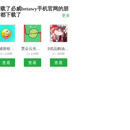
载了必威betawy手机官网的朋
友都下载了
更多
点辅按钮安卓版
贯众云光交安卓版
2优品购油宝APP
91.22MB
13.22MB
21.38MB
查看
查看
查看