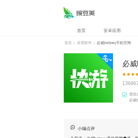
首页
安卓应用
首页
>
应用软件
>
必威betawy手机官网
必威
13686
需优
必威b
小编点评