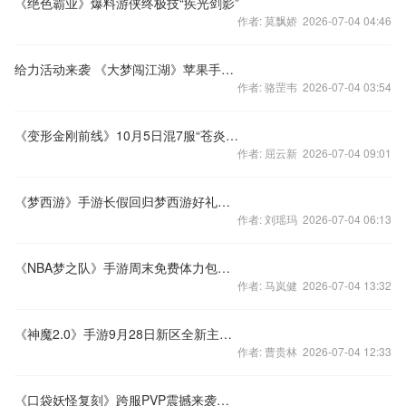
《绝色霸业》爆料游侠终极技“疾光剑影”
作者: 莫飘娇 2026-07-04 04:46
给力活动来袭 《大梦闯江湖》苹果手机任性拿
作者: 骆罡韦 2026-07-04 03:54
《变形金刚前线》10月5日混7服“苍炎劫火”盛大开启！
作者: 屈云新 2026-07-04 09:01
《梦西游》手游长假回归梦西游好礼来袭
作者: 刘瑶玛 2026-07-04 06:13
《NBA梦之队》手游周末免费体力包、9月27日天梯赛送RP&喇叭
作者: 马岚健 2026-07-04 13:32
《神魔2.0》手游9月28日新区全新主角 天狐来袭
作者: 曹贵林 2026-07-04 12:33
《口袋妖怪复刻》跨服PVP震撼来袭，角逐属于你的荣耀！