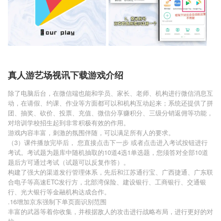
真人游艺场视讯下载游戏介绍
除了电脑后台，在微信端也能和学员、家长、老师、机构进行微信消息互
动，在请假、约课、作业等方面都可以和机构互动起来；系统还提供了拼
团、抽奖、砍价、投票、充值、微信分享赚积分、三级分销返佣等功能，
对培训学校招生起到非常积极有效的作用。
游戏内容丰富，刺激的氛围伴随，可以满足所有人的要求。
（3）课件播放完毕后， 您直接点击下一步 或者点击进入考试按钮进行
考试。考试题为题库中随机抽取的10道4选1单选题，您须答对全部10道
题后方可通过考试（试题可以反复作答）。
构建了强大的渠道发行管理体系，先后和江苏通行宝、广西捷通、广东联
合电子等高速ETC发行方，北部湾保险、建设银行、工商银行、交通银
行、光大银行等金融机构达成合作。
.16增加京东强制下单页面识别范围
丰富的武器等着你收集，并根据敌人的攻击进行战略布局，进行更好的对