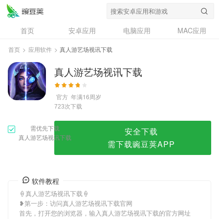
真人游艺场视讯下载
首页
安卓应用
电脑应用
MAC应用
资讯
专题
设计奖
创意应用
首页
>
应用软件
>
真人游艺场视讯下载
问答
真人游艺场视讯下载
官方
年满16周岁
次下载
723
需优先下载
安全下载
真人游艺场视讯下载
需下载豌豆荚APP
软件教程
🍦真人游艺场视讯下载🍦
❥第一步：访问真人游艺场视讯下载官网
首先，打开您的浏览器，输入真人游艺场视讯下载的官方网址