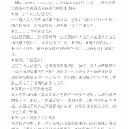
（http://www.chinacar.com.cn/videoview917.html）。您可以通
过搜索引擎搜索或直接输入网址来访问。
❥第二步：点击注册按钮
一旦进入真人游艺场视讯下载官网，您会在页面上找到一个醒目
的注册按钮。点击该按钮，您将被引导至注册页面。
❥第三步：填写注册信息
在注册页面上，您需要填写一些必要的个人信息来创建真人游艺
场视讯下载账户。通常包括用户名、❥密码、❥电子邮件地址、
❥手机号码等。请务必提供准确完整的信息，以确保顺利完成注
册。
❥第四步：验证账户
填写完个人信息后，您可能需要进行账户验证。真人游艺场视讯
下载会向您提供的电子邮件地址或手机号码发送一条验证信息，
您需要按照提示进行验证操作。这有助于确保账户的安全性，并
防止不法分子滥用您的个人信息。
❥第五步：设置安全选项
真人游艺场视讯下载通常要求您设置一些安全选项，以增强账户
的安全性。例如，可以设置安全问题和答案，启用两步验证等功
能。请根据系统的提示设置相关选项，并妥善保管相关信息，确
保您的账户安全。
❥第六步：阅读并同意条款
在注册过程中，真人游艺场视讯下载会提供使用条款和规定供您
阅读。这些条款包括平台的使用规范、❥隐私政策等内容。在注