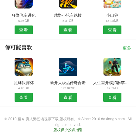
狂野飞车进化
越野小轮车绝技
小山谷
6.96GB
5.31GB
66.28MB
查看
查看
查看
你可能喜欢
更多
足球决赛杯
新开大极品传奇合击
人生重开模拟器苹果版
4.93GB
372.82MB
82.7MB
查看
查看
查看
© 2010 至今 真人游艺场视讯下载 版权所有。© Since 2010 daxiongtv.com . All
rights reserved.
版权保护投诉指引