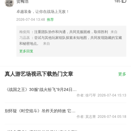
贺梅浩
185
卓越装备，让你在战场上无敌！
2026-07-04 13:48
推荐
梅俊阅
：注重团队协作和沟通，共同克服困难，取得胜利
来自
习晶菡
：尝试与其他玩家组队探索未知地图，共同发现隐藏的宝藏
和秘密地点。
来自
更多回复
真人游艺场视讯下载热门文章
更多
《战国之王》30服“战火纷飞”9月24日劲爆开启
作者: 徐巧琴 2026-07-04 15:13
别怀疑《时空炫斗》吊炸天的特效 它们绝对值一块
作者: 莫志菁 2026-07-04 05:18