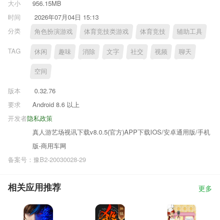
大小
956.15MB
时间
2026年07月04日 15:13
分类
角色扮演游戏
体育竞技类游戏
体育竞技
辅助工具
TAG
休闲
趣味
消除
文字
社交
视频
聊天
空间
版本
0.32.76
要求
Android 8.6 以上
开发者
隐私政策
真人游艺场视讯下载v8.0.5(官方)APP下载IOS/安卓通用版/手机
版-商用车网
备案号：豫B2-20030028-29
相关应用推荐
更多