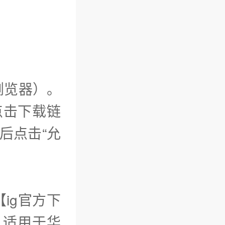
浏览器）。
点击下载链
完成后点击“允
ig官方下
。适用于华