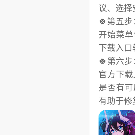
议、选择
🍀第五
开始菜单
下载入口
🍀第六步
官方下载
是否有可
有助于修