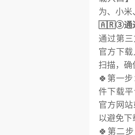
为、小米、
🇦🇷③
通过第三
官方下载
扫描，确
🍀第一
件下载平台
官方网站
以避免下
🍀第二