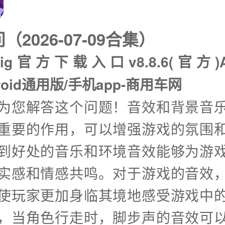
2026-07-09合集）
ig官方下载入口v8.8.6(官方)
droid通用版/手机app-商用车网
兴为您解答这个问题！音效和背景音
重要的作用，可以增强游戏的氛围
到好处的音乐和环境音效能够为游
实感和情感共鸣。对于游戏的音效
使玩家更加身临其境地感受游戏中
，当角色行走时，脚步声的音效可