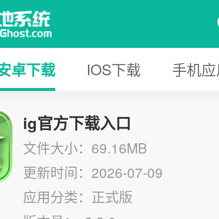
安卓下载
IOS下载
手机应
ig官方下载入口
文件大小：69.16MB
更新时间：2026-07-09
应用分类：正式版