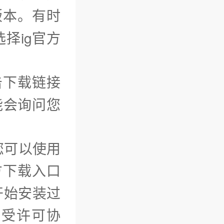
版本。有时
择ig官方
击下载链接
能会询问您
您可以使用
方下载入口
开始安装过
接受许可协