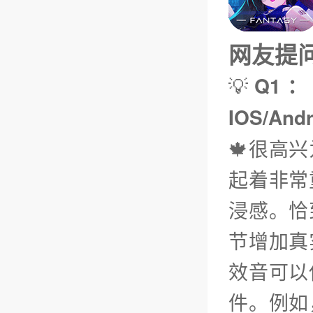
网友提问（
💡
Q1：
IOS/An
🍁很高
起着非常
浸感。恰
节增加真
效音可以
件。例如