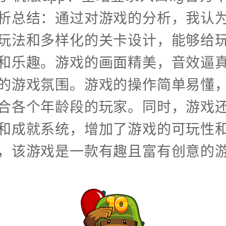
析总结：通过对游戏的分析，我认
玩法和多样化的关卡设计，能够给
和乐趣。游戏的画面精美，音效逼
的游戏氛围。游戏的操作简单易懂
合各个年龄段的玩家。同时，游戏
和成就系统，增加了游戏的可玩性
，该游戏是一款有趣且富有创意的