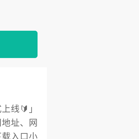
上线🔰」
问地址、网
下载入口小