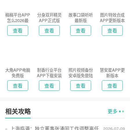
稿稿平台APP
分身双开精灵
故事口袋听听
图片特效合成
怎么2026最
APP正式版
最新版
APP更新版本
新版
2026
查看
查看
查看
查看
大角APP电脑
制香行业平台
照片视频备份
慧安星APP更
免费版
APP下载安装
安卓版免登陆
新版本
2026
版
查看
查看
查看
查看
相关攻略
更多
上海临港：独立董事张湧因工作调整离任
2026-07-09