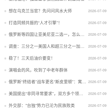
想在乌克兰当官？先问问风水大师
2026-07-09
打造同频共振的“人才引擎”！
2026-07-09
俄罗斯等四国让亚美尼亚二选一，怎么回事？
2026-07-09
调查：三分之一美国人和超三分之一加拿大人感到经济压力
2026-07-09
稳了！三天后油价要变！
2026-07-09
演唱会的风，吹到了中老年群体
2026-07-09
俄罗斯“终结者”战车更名“斯皮里顿”：寓意强大可靠，彰显俄精神力量
2026-07-09
美国提出“非同寻常要求”，双方多个领域分歧依旧，印美贸易谈判进入“关键阶段”
2026-07-09
外交部：''台独''势力已沦为民族败类
2026-07-09