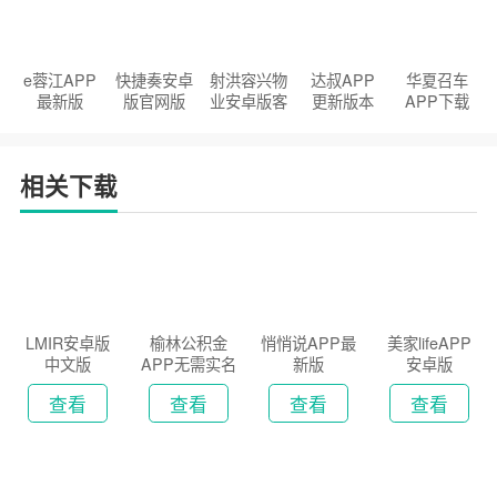
e蓉江APP
快捷奏安卓
射洪容兴物
达叔APP
华夏召车
最新版
版官网版
业安卓版客
更新版本
APP下载
户端
2026
安装2026
相关下载
LMIR安卓版
榆林公积金
悄悄说APP最
美家lifeAPP
中文版
APP无需实名
新版
安卓版
认证版
查看
查看
查看
查看