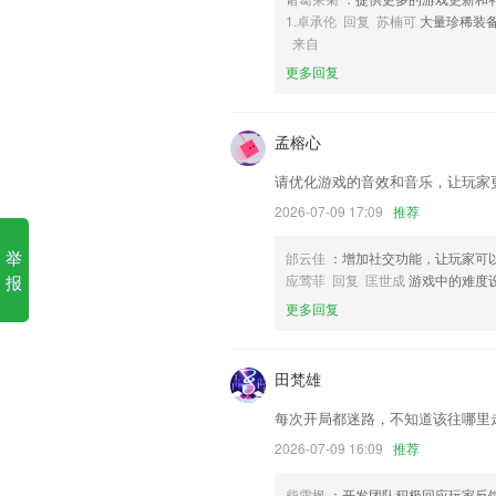
6,思维导图：读完就忘？阅读能力没提升
1.卓承伦 回复 苏楠可
大量珍稀装
BOB体育手机版在线登录入口
来自
更多回复
1.在考试来临前可以随时开启考前押题训
2.认识数字和图形，练习加减运算。
孟榕心
3.为艺术培训机构的教师提供一站式服务
请优化游戏的音效和音乐，让玩家
4.·如果你有需要的话这款软件还是非常
2026-07-09 17:09
推荐
5.支持按类别进行分类索引查询，满强大
6.好玩有趣成绩稳，听说练习别担心，单
举
邰云佳
：增加社交功能，让玩家可
报
应莺菲 回复 匡世成
游戏中的难度
BOB体育手机版在线登录入口
更多回复
优化客户端数据加载性能
无痕浏览器
田梵雄
单据管理主界面销售金额改为折扣优惠后
每次开局都迷路，不知道该往哪里
调整软件中的部分广告内容；
2026-07-09 16:09
推荐
好咯，各位先用心感受一下......我们的
解决已知出现的问题
柴雪枫
：开发团队积极回应玩家反馈