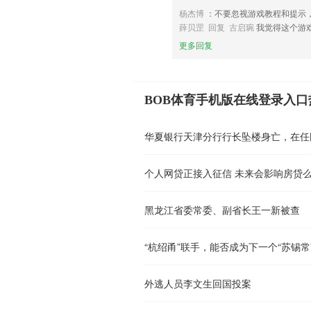
杨杰博
：不要忽视游戏教程和提示
薛贝罡 回复 古启琬
我觉得这个游
更多回复
BOB体育手机版在线登录入口
华夏银行天津分行行长坠楼身亡，在任
个人网贷正接入征信 未来会影响房贷
黑龙江省委常委、副省长王一新被查
“杭绍甬”联手，能否成为下一个“苏锡常
外逃人员李文生回国投案