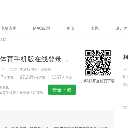
电脑应用
MAC应用
资讯
专题
设计奖
录入口
BOB体育手机版在线登录入口
大
官方
年满12周岁
下载安装
时
47
次下载
97.28%
好评率
1367
人评论
扫码打开当前页下载
分
先下载
安全下载
B体育手机版在线登录入口安装
T