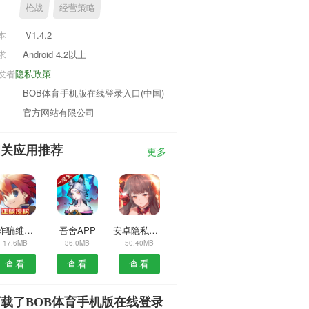
枪战
经营策略
本
V1.4.2
求
Android 4.2以上
发者
隐私政策
BOB体育手机版在线登录入口(中国)
官方网站有限公司
相关应用推荐
更多
防诈骗维权宝APP
吾舍APP
安卓隐私锁安卓版
17.6MB
36.0MB
50.40MB
查看
查看
查看
载了BOB体育手机版在线登录