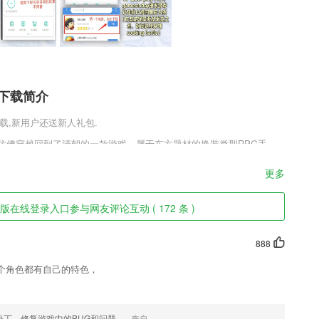
下载简介
下载,新用户还送新人礼包.
仿佛穿越回到了清朝的一款游戏，属于东方题材的换装类型RPG手
这里有上百套得服装可以由你自由的选择，你将化身为一名小宫女，最
一下这个穿越式的剧情。
更多
软件特色
版在线登录入口参与网友评论互动 ( 172 条 )
定
888
选方案抵达目的地。
个角色都有自己的特色，
，二次元的你快来体验吧！
，丰富孩子的课外生活！
补丁，修复游戏中的BUG和问题。
来自