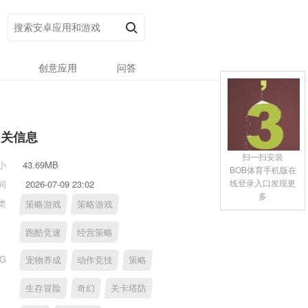
创意应用
问答
相关信息
扫一扫安装
小
43.69MB
BOB体育手机版在
线登录入口发现更
间
2026-07-09 23:02
多
类
策略游戏
策略游戏
跑酷竞速
经营策略
AG
宠物养成
动作竞技
策略
生存冒险
奇幻
关卡塔防