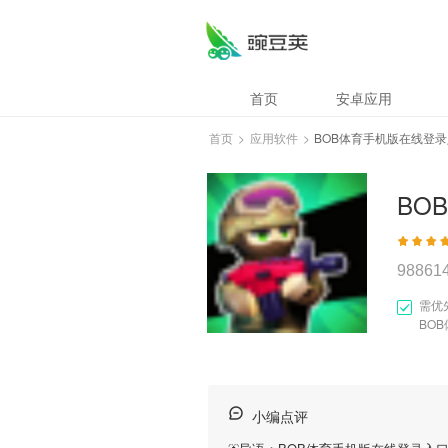
首页
安卓应用
首页
>
应用软件
>
BOB体育手机版在线登
98861
需优
BO
小编点评