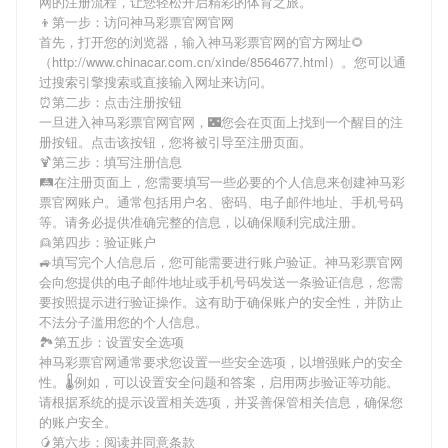
网
的注册流程，让您轻松开启精彩的体育之旅。
👦第一步：访问神马彩票官网官网
首先，打开您的浏览器，输入
神马彩票官网
的官方网址🌻
（http://www.chinacar.com.cn/xinde/8564677.html）。您可以通
过搜索引擎搜索或直接输入网址来访问。
⏰第二步：点击注册按钮
一旦进入
神马彩票官网
官网，🌃您会在页面上找到一个醒目的注
册按钮。点击该按钮，您将被引导至注册页面。
🍹第三步：填写注册信息
🛤在注册页面上，您需要填写一些必要的个人信息来创建
神马彩
票官网
账户。通常包括用户名、密码、电子邮件地址、手机号码
等。请务必提供准确完整的信息，以确保顺利完成注册。
👱第四步：验证账户
🚙填写完个人信息后，您可能需要进行账户验证。
神马彩票官网
会向您提供的电子邮件地址或手机号码发送一条验证信息，您需
要按照提示进行验证操作。这有助于确保账户的安全性，并防止
不法分子滥用您的个人信息。
🏞第五步：设置安全选项
神马彩票官网
通常要求您设置一些安全选项，以增强账户的安全
性。🌡例如，可以设置安全问题和答案，启用两步验证等功能。
请根据系统的提示设置相关选项，并妥善保管相关信息，确保您
的账户安全。
🥭第六步：阅读并同意条款