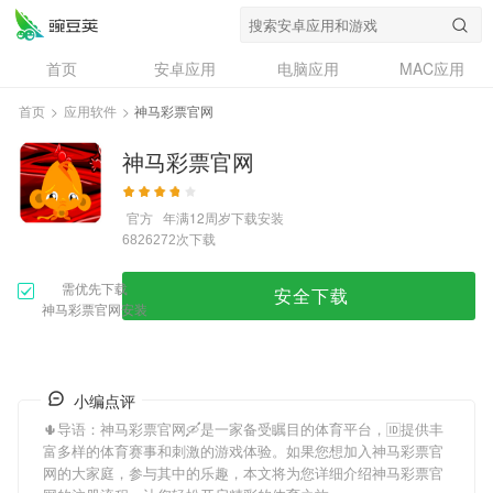
首页
安卓应用
电脑应用
MAC应用
资讯
专题
设计奖
创意应用
首页
>
应用软件
>
神马彩票官网
问答
神马彩票官网
官方
年满12周岁
下载安装
次下载
6826272
需优先下载
安全下载
神马彩票官网安装
小编点评
🌵导语：
神马彩票官网
🛶是一家备受瞩目的体育平台，🆔提供丰
富多样的体育赛事和刺激的游戏体验。如果您想加入
神马彩票官
网
的大家庭，参与其中的乐趣，本文将为您详细介绍
神马彩票官