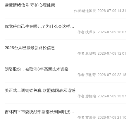
读懂情绪信号 守护心理健康
作者:赫连国辰 2026-07-09 14:31
你觉得自己牛在哪儿？为什么会这样觉得？
作者:扶琛亨 2026-07-09 16:07
2026台风巴威最新路径信息
作者:耿凝鸣 2026-07-09 12:01
朗姿股份，被取消3年高新技术资格
作者:房彬苛 2026-07-09 22:18
美正式上调钢铝关税 欧盟德国表示遗憾
作者:廖妮翰 2026-07-09 13:37
吉林四平市委统战部副部长刘同明接受组织调查
作者:支豪美 2026-07-09 21:10