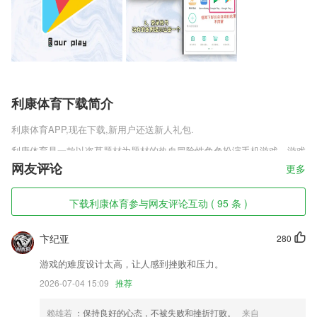
利康体育下载简介
利康体育
APP,现在下载,新用户还送新人礼包.
利康体育是一款以盗墓题材为题材的热血冒险性角色扮演手机游戏，游戏
采用3D引擎模式打造，有着高清晰细腻的画质，在游戏中，玩家将以一
网友评论
更多
个盗墓者的身份进入游戏，开棺点蜡，分金定穴等，玩家将展开热血刺激
的冒险。感兴趣的玩家快来趣趣手游网下载吧，体验这盗墓给你带来的刺
下载利康体育参与网友评论互动 ( 95 条 )
激感。
利康体育软件特色
卞纪亚
280
1,旋转：调整视频方向，支持360度旋转上下左右翻转；
游戏的难度设计太高，让人感到挫败和压力。
2,登陆手机客户端，资讯自动同步网页端视频观看进度，免去重复观看的
2026-07-04 15:09
推荐
烦恼
3,可以查询任意站点间的换乘线路，任意公交线路的站点信息，任意站点
赖雄若
：保持良好的心态，不被失败和挫折打败。
来自