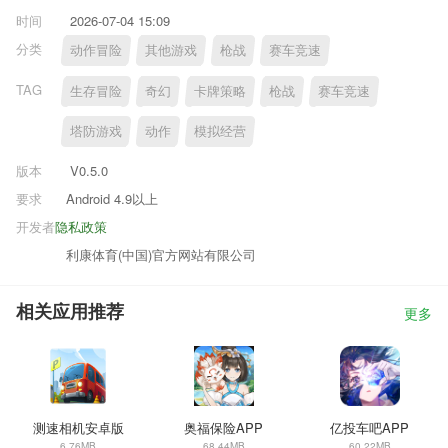
时间
2026-07-04 15:09
分类
动作冒险
其他游戏
枪战
赛车竞速
TAG
生存冒险
奇幻
卡牌策略
枪战
赛车竞速
塔防游戏
动作
模拟经营
版本
V0.5.0
要求
Android 4.9以上
开发者
隐私政策
利康体育(中国)官方网站有限公司
相关应用推荐
更多
测速相机安卓版
奥福保险APP
亿投车吧APP
6.76MB
68.44MB
60.22MB