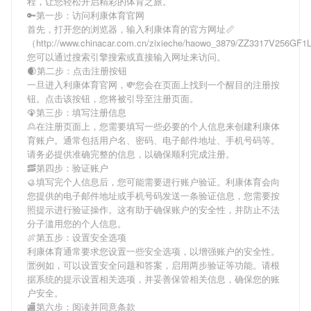
程，让您轻松开启精彩的体育之旅。
🔑第一步：访问利康体育官网
首先，打开您的浏览器，输入
利康体育
的官方网址📏
（http://www.chinacar.com.cn/zixieche/haowo_3879/ZZ3317V256GF
您可以通过搜索引擎搜索或直接输入网址来访问。
🌒第二步：点击注册按钮
一旦进入
利康体育
官网，💸您会在页面上找到一个醒目的注册按
钮。点击该按钮，您将被引导至注册页面。
🦚第三步：填写注册信息
🙎在注册页面上，您需要填写一些必要的个人信息来创建
利康体
育
账户。通常包括用户名、密码、电子邮件地址、手机号码等。
请务必提供准确完整的信息，以确保顺利完成注册。
🥓第四步：验证账户
🥮填写完个人信息后，您可能需要进行账户验证。
利康体育
会向
您提供的电子邮件地址或手机号码发送一条验证信息，您需要按
照提示进行验证操作。这有助于确保账户的安全性，并防止不法
分子滥用您的个人信息。
🍖第五步：设置安全选项
利康体育
通常要求您设置一些安全选项，以增强账户的安全性。
🈺例如，可以设置安全问题和答案，启用两步验证等功能。请根
据系统的提示设置相关选项，并妥善保管相关信息，确保您的账
户安全。
🏬第六步：阅读并同意条款