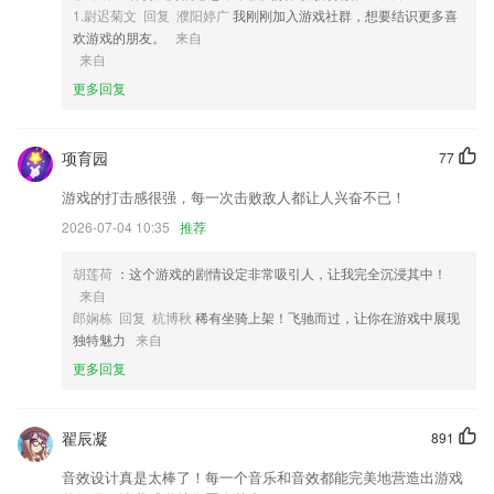
的公交线路信息；
1.尉迟菊文 回复 濮阳婷广
我刚刚加入游戏社群，想要结识更多喜
欢游戏的朋友。
来自
4,转载自pp助手！
来自
5,考前押题，提供专人设计的考前押题资源给你练习；
更多回复
6,一键缓存，免流量，随时随地过书瘾。
利康体育软件优势
项育园
77
1.为测试掌握程度而准备的1000道以上的测试题库
游戏的打击感很强，每一次击败敌人都让人兴奋不已！
2.在线课程资源可离线缓存，多门课程可同时缓存。
2026-07-04 10:35
推荐
3.·汇聚很多名师在线，大家可以联系名师进行在线辅导，解决疑虑
胡莲荷
：这个游戏的剧情设定非常吸引人，让我完全沉浸其中！
4.智能笔书写，显示书写轨迹
来自
5.·专注于启发，而不只是学习
郎娴栋 回复 杭博秋
稀有坐骑上架！飞驰而过，让你在游戏中展现
独特魅力
来自
6.『50分钟1对1名师在线陪练体验课免费领』
更多回复
利康体育更新了什么?
以上就是天博tb·综合体育的介绍，如果您喜欢这款软件，您可以到应用
翟辰凝
891
商店进行打分评论，说出您的使用经历，以帮助我们更好的对产品进行优
化修改。
音效设计真是太棒了！每一个音乐和音效都能完美地营造出游戏