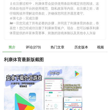
🎸在注册过程中，
利康体育
会提供使用条款和规定供您阅读。这
些条款包括平台的使用规范、隐私政策等内容。在注册之前，请
仔细阅读并理解这些条款，并确保您同意并愿意遵守。
🍧第七步：完成注册
🚂一旦您完成了所有必要的步骤，并同意了
利康体育
的条款，恭
喜您！您已经成功注册了利康体育账户。现在，您可以畅享
利康
体育
提供的丰富体育赛事、刺激的游戏体验以及其他令人兴奋
简介
评论(273)
热门文章
历史版本
视频
利康体育最新版截图