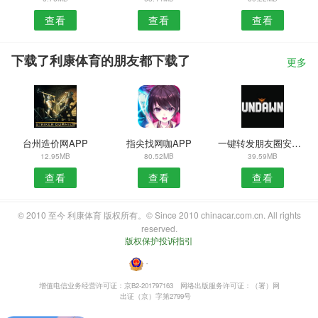
查看
查看
查看
下载了利康体育的朋友都下载了
更多
台州造价网APP
指尖找网咖APP
一键转发朋友圈安卓版
12.95MB
80.52MB
39.59MB
查看
查看
查看
© 2010 至今 利康体育 版权所有。© Since 2010 chinacar.com.cn. All rights
reserved.
版权保护投诉指引
・
增值电信业务经营许可证：京B2-201797163
网络出版服务许可证：（署）网
出证（京）字第2799号