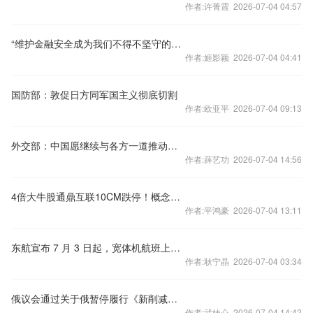
作者:许菁震 2026-07-04 04:57
“维护金融安全成为我们不得不坚守的底线”｜首席访谈㉑
作者:姬影颖 2026-07-04 04:41
国防部：敦促日方同军国主义彻底切割
作者:欧亚平 2026-07-04 09:13
外交部：中国愿继续与各方一道推动共建清洁、美丽、可持续的世界
作者:薛艺功 2026-07-04 14:56
4倍大牛股通鼎互联10CM跌停！概念炒作退潮，“光纤三剑客”集体回调
作者:平鸿豪 2026-07-04 13:11
东航宣布 7 月 3 日起，宽体机航班上网全部免费，此举有何考量？
作者:耿宁晶 2026-07-04 03:34
俄议会通过关于俄暂停履行《新削减战略武器条约》的法案
作者:武妹心 2026-07-04 14:42