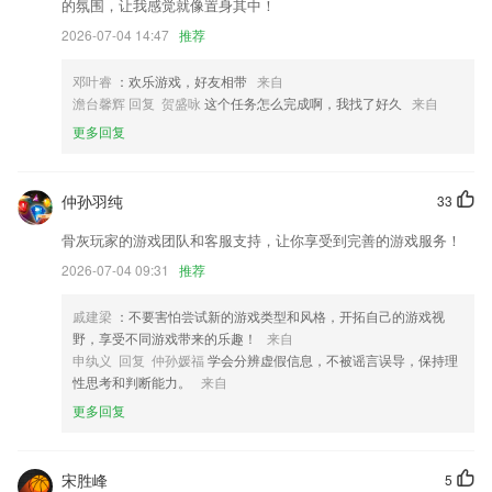
内存优化，提高运行速度
的氛围，让我感觉就像置身其中！
2026-07-04 14:47
推荐
快看全新内容形式【漫剧】火热播出，你熟悉的CV大大都在这里哦～
行程路书优化，分享行程享好礼！
邓叶睿
：欢乐游戏，好友相带
来自
改善功能
澹台馨辉 回复 贺盛咏
这个任务怎么完成啊，我找了好久
来自
更多回复
亮度滑块增加一个选项，保留自动亮度模式。
联系我们
以上就是利康体育的介绍，如果您喜欢这款软件，您可以到应用商店进行
仲孙羽纯
33
打分评论，说出您的使用经历，以帮助我们更好的对产品进行优化修改。
骨灰玩家的游戏团队和客服支持，让你享受到完善的游戏服务！
2026-07-04 09:31
推荐
戚建梁
：不要害怕尝试新的游戏类型和风格，开拓自己的游戏视
野，享受不同游戏带来的乐趣！
来自
申纨义 回复 仲孙媛福
学会分辨虚假信息，不被谣言误导，保持理
性思考和判断能力。
来自
更多回复
宋胜峰
5