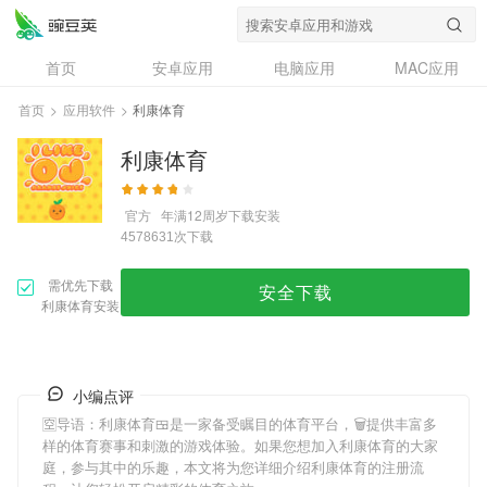
首页
安卓应用
电脑应用
MAC应用
资讯
专题
设计奖
创意应用
首页
>
应用软件
>
利康体育
问答
利康体育
官方
年满12周岁
下载安装
次下载
4578631
需优先下载
安全下载
利康体育安装
小编点评
🈳导语：
利康体育
🍱是一家备受瞩目的体育平台，🗑提供丰富多
样的体育赛事和刺激的游戏体验。如果您想加入
利康体育
的大家
庭，参与其中的乐趣，本文将为您详细介绍
利康体育
的注册流