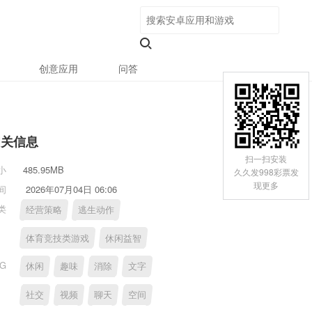
创意应用
问答
相关信息
扫一扫安装
小
485.95MB
久久发998彩票发
现更多
间
2026年07月04日 06:06
类
经营策略
逃生动作
体育竞技类游戏
休闲益智
AG
休闲
趣味
消除
文字
社交
视频
聊天
空间