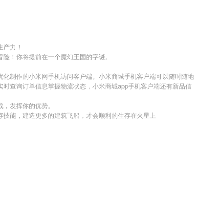
生产力！
冒险！你将提前在一个魔幻王国的字谜。
户优化制作的小米网手机访问客户端。小米商城手机客户端可以随时随地
实时查询订单信息掌握物流状态，小米商城app手机客户端还有新品信
。
战，发挥你的优势。
存技能，建造更多的建筑飞船，才会顺利的生存在火星上