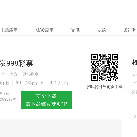
电脑应用
MAC应用
资讯
专题
设计奖
发998彩票
官方
年满16周岁
大
次下载
90.14%
好评率
412
人评论
时
扫码打开当前页下载
分
先下载
安全下载
发998彩票
需下载豌豆荚APP
T