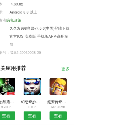
本
4.60.82
求
Android 8.8 以上
发者
隐私政策
久久发998彩票v7.5.6(中国)登陆下载
官方IOS 安卓版 手机版APP-商用车
网
号：豫B2-20030028-29
相关应用推荐
更多
狂热酷跑手游
幻想奇妙世界
超变传奇散人单机版
9.70GB
3.1GB
565.44MB
查看
查看
查看