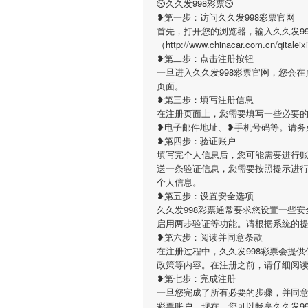
⏲久久发998彩票⏲
❥第一步：访问久久发998彩票官网
首先，打开您的浏览器，输入久久发9
（http://www.chinacar.com.c
❥第二步：点击注册按钮
一旦进入久久发998彩票官网，您会
页面。
❥第三步：填写注册信息
在注册页面上，您需要填写一些必要的
❥电子邮件地址、❥手机号码等。请务
❥第四步：验证账户
填写完个人信息后，您可能需要进行账
送一条验证信息，您需要按照提示进
个人信息。
❥第五步：设置安全选项
久久发998彩票通常要求您设置一些
启用两步验证等功能。请根据系统的
❥第六步：阅读并同意条款
在注册过程中，久久发998彩票会提
政策等内容。在注册之前，请仔细阅
❥第七步：完成注册
一旦您完成了所有必要的步骤，并同意
彩票账户。现在，您可以畅享久久发9