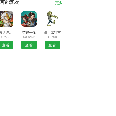
你可能喜欢
更多
古荒遗迹官网版
荣耀先锋
僵尸出租车
2.25GB
962.85MB
41.6MB
查看
查看
查看