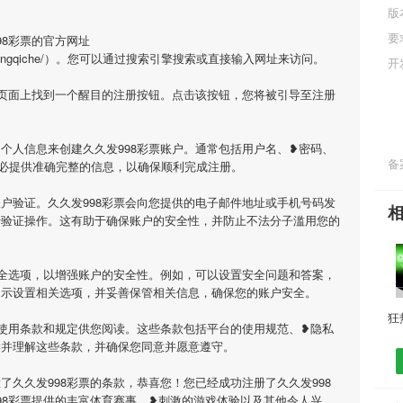
版
要
98彩票的官方网址
n/qitaleixingqiche/）。您可以通过搜索引擎搜索或直接输入网址来访问。
开
在页面上找到一个醒目的注册按钮。点击该按钮，您将被引导至注册
个人信息来创建久久发998彩票账户。通常包括用户名、❥密码、
备案
必提供准确完整的信息，以确保顺利完成注册。
户验证。久久发998彩票会向您提供的电子邮件地址或手机号码发
行验证操作。这有助于确保账户的安全性，并防止不法分子滥用您的
安全选项，以增强账户的安全性。例如，可以设置安全问题和答案，
提示设置相关选项，并妥善保管相关信息，确保您的账户安全。
供使用条款和规定供您阅读。这些条款包括平台的使用规范、❥隐私
读并理解这些条款，并确保您同意并愿意遵守。
了久久发998彩票的条款，恭喜您！您已经成功注册了久久发998
98彩票提供的丰富体育赛事、❥刺激的游戏体验以及其他令人兴