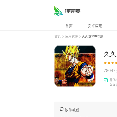
久久发998彩票
首页
安卓应用
首页
>
应用软件
>
久久发998彩票
久久
78047
需优
久久
软件教程