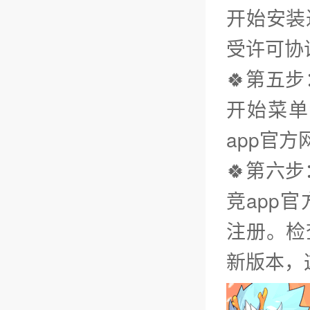
开始安装
受许可协
🍀第五
开始菜单
app官
🍀第六
竞app
注册。检
新版本，