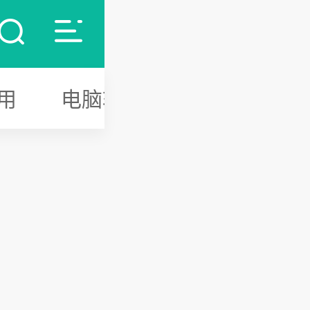
用
电脑软件
游戏攻略