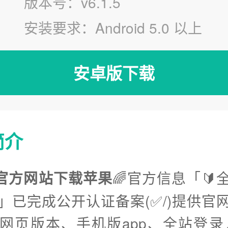
版本号：v6.1.5
安装要求：Android 5.0 以上
安卓版下载
简介
p官方网站下载苹果
🌈官方信息「🔰
」已完成公开认证备案(✅/)提供官
网页版本、手机版app、全站登录