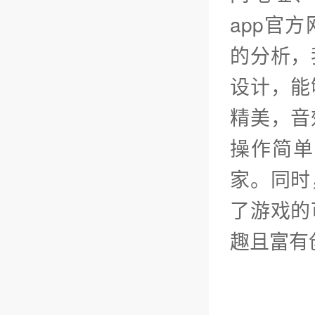
app官
的分析，
设计，能
精美，音
操作简单
家。同时
了游戏的
趣且富有