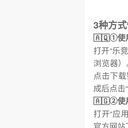
3种方
🇦🇶①
打开“乐
浏览器）
点击下载链
成后点击
🇦🇬
打开“应
官方网站