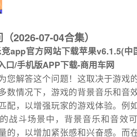
2026-07-04合集）
竞app官方网站下载苹果v6.1.5(中
入口/手机版APP下载-商用车网
兴为您解答这个问题！这取决于游戏
多数情况下，游戏的背景音乐和音
匹配，以增强玩家的游戏体验。例
的战斗场景中，背景音乐和音效
量的，以增加紧张感和兴奋感。而