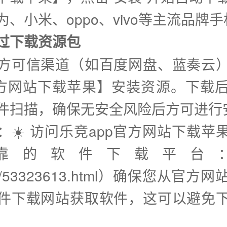
、小米、oppo、vivo等主流品牌
通过下载资源包
方可信渠道（如百度网盘、蓝奏云
官方网站下载苹果】安装资源。下载
件扫描，确保无安全风险后方可进行
步：☀️ 访问乐竞app官方网站下载苹
靠的软件下载平台
7d/53323613.html）确保您从官方
件下载网站获取软件，这可以避免