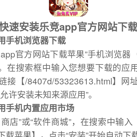
式快速安装乐竞app官方网站下
使用手机浏览器下载
竞app官方网站下载苹果”手机浏览器
。在搜索框中输入您想要下载的应
接【/8407d/53323613.html】
“允许安装未知来源应用”。
②使用手机内置应用市场
用商店”或“软件商城”，在搜索中输入【
下载苹果】，点击“安装”开始自动下