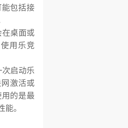
可能包括接
。
会在桌面或
动使用乐竞
一次启动乐
联网激活或
使用的是最
性能。