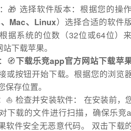
步：🎁 选择软件版本：根据您的操
s、Mac、Linux
）选择合适的软件
根据系统的位数（32位或64位）
方网站下载苹果。
：🧭
下载乐竞app官方网站下载苹
接或按钮开始下载。根据您的浏览
您保存位置。
步：⛵️ 检查并安装软件： 在安装前，
对下载的文件进行扫描，确保乐竞a
果软件安全无恶意代码。 双击下载