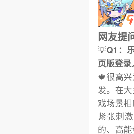
网友提问（
💡
Q1：乐
页版登录
🍁很高
发。在大
戏场景相
紧张刺激
的、高能