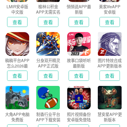
LMIR安卓版
榆林公积金
悄悄说APP最
美家lifeAPP
中文版
APP无需实名
新版
安卓版
认证版
查看
查看
查看
查看
稿稿平台APP
分身双开精灵
故事口袋听听
图片特效合成
怎么2026最
APP正式版
最新版
APP更新版本
新版
2026
查看
查看
查看
查看
大角APP电脑
制香行业平台
照片视频备份
慧安星APP更
免费版
APP下载安装
安卓版免登陆
新版本
2026
版