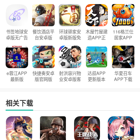
书签地球安
餐饮酒店平
环球驿家安
木屋竹屋建
116格兰仕
卓版无广告
台安卓版
卓版新版免
造APP正
居家APP
官方正版
2026版
费下载
版2026
手机版
e蓉江APP
快捷奏安卓
射洪容兴物
达叔APP
华夏召车
最新版
版官网版
业安卓版客
更新版本
APP下载
户端
2026
安装2026
相关下载