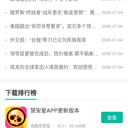
俄罗斯“终结者”战车更名“斯皮里顿”：寓意强大可靠，彰显俄精神力量
2026-07-04
美国提出“非同寻常要求”，双方多个领域分歧依旧，印美贸易谈判进入“关键阶段”
2026-07-04
外交部：''台独''势力已沦为民族败类
2026-07-04
领导层更替完成后，西尔维奥·那不勒斯出任Lucid首席执行官
2026-07-04
成龙向全球发出入境游邀约：欢迎感受无滤镜的真实中国
2026-07-04
下载排行榜
慧安星APP更新版本
查看
电脑免费版
｜
大小：45.44MB