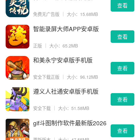
查看
免费无广告版
｜
大小：15.68MB
智能录屏大师APP安卓版
查看
正版
｜
大小：65.2MB
和美永宁安卓版手机版
查看
安全下载正版
｜
大小：96.12MB
遵义人社通安卓版手机版
查看
安全下载
｜
大小：51.58MB
gif斗图制作软件最新版2026
版
查看
更新版本
｜
大小：47.55MB