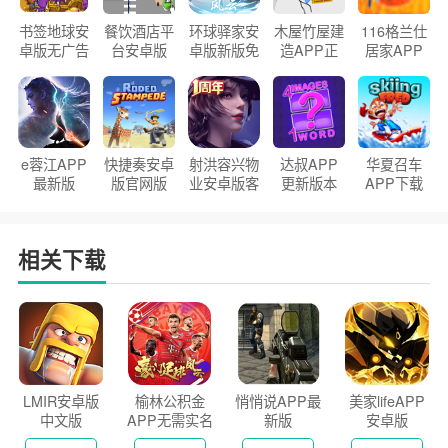
书签地球安
餐饮酒店平
环球驿家安
木屋竹屋建
116格兰仕
卓版无广告
台安卓版
卓版新版免
造APP正
居家APP
官方正版
2026版
费下载
版2026
手机版
e蓉江APP
快捷奏安卓
射洪容兴物
达叔APP
华夏召车
最新版
版官网版
业安卓版客
更新版本
APP下载
户端
2026
安装2026
相关下载
LMIR安卓版
榆林公积金
悄悄说APP最
美家lifeAPP
中文版
APP无需实名
新版
安卓版
认证版