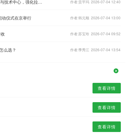
Dymax于墨西哥克雷塔罗落成全新分销与技术中心，强化拉美地区本地化服务能力
作者:贡平玛 2026-07-04 12:40
行启动仪式在京举行
作者:韩元顺 2026-07-04 13:00
查收
作者:苏宝玲 2026-07-04 09:52
怎么选？
作者:季秀江 2026-07-04 13:54
查看详情
查看详情
查看详情