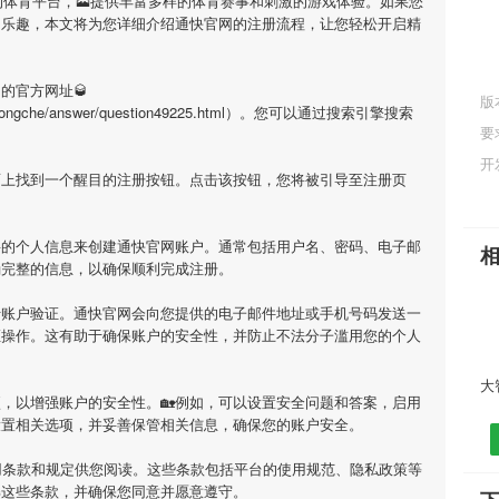
的体育平台，🗻提供丰富多样的体育赛事和刺激的游戏体验。如果您
的乐趣，本文将为您详细介绍
通快官网
的注册流程，让您轻松开启精
网
的官方网址🥃
版
huanyongche/answer/question49225.html）。您可以通过搜索引擎搜索
要
开
面上找到一个醒目的注册按钮。点击该按钮，您将被引导至注册页
要的个人信息来创建
通快官网
账户。通常包括用户名、密码、电子邮
确完整的信息，以确保顺利完成注册。
行账户验证。
通快官网
会向您提供的电子邮件地址或手机号码发送一
证操作。这有助于确保账户的安全性，并防止不法分子滥用您的个人
，以增强账户的安全性。🏡例如，可以设置安全问题和答案，启用
设置相关选项，并妥善保管相关信息，确保您的账户安全。
用条款和规定供您阅读。这些条款包括平台的使用规范、隐私政策等
解这些条款，并确保您同意并愿意遵守。