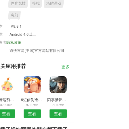
体育竞技
模拟
塔防游戏
奇幻
本
V9.8.1
求
Android 4.6以上
发者
隐私政策
通快官网(中国)官方网站有限公司
相关应用推荐
更多
大智运预约安卓版
9短信伪造大师APP
陌享猫音预约安卓版
37.64MB
97.27MB
70.67MB
查看
查看
查看