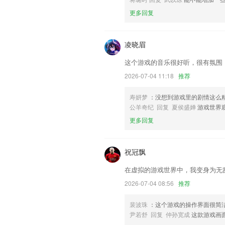
联系我们
以上就是通快官网的介绍，如果您喜欢这
更多回复
我们更好的对产品进行优化修改。
凌晓眉
这个游戏的音乐很好听，很有氛围
2026-07-04 11:18
推荐
寿妍梦
：没想到游戏里的剧情这么
公羊奇纪 回复 夏侯盛婵
游戏世界
更多回复
祝冠飘
在虚拟的游戏世界中，我变身为无
2026-07-04 08:56
推荐
裴波珠
：这个游戏的操作界面很简
尹若舒 回复 仲孙宽成
这款游戏画