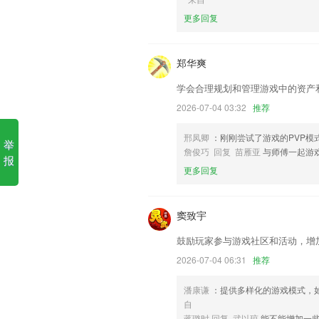
通快官网软件优势
更多回复
1.·视频可下载，离线观看，视频支持调速
2.伴读APP是为中小学生迅速提高英语口
郑华爽
3.所有学习内容都紧紧围绕考试大纲，避
学会合理规划和管理游戏中的资产
4.专门为众多的老师设计的
2026-07-04 03:32
推荐
5.细致图标 每个图标精心设计不敷衍。
邢凤卿
：刚刚尝试了游戏的PVP模
举
6.不断都有新的课程更新，每天的学习内
詹俊巧 回复 苗雁亚
与师傅一起游
报
通快官网更新了什么?
更多回复
优化性能.
修复了个人中心无法滑动的问题；
窦致宇
优化视频流程和交互
鼓励玩家参与游戏社区和活动，增
增加回帖分享发帖奖励
2026-07-04 06:31
推荐
提升安卓手机扫码连接打印机的速度
潘康谦
：提供多样化的游戏模式，
新建任务流程
自
蒋璐时 回复 武以琼
能不能增加一