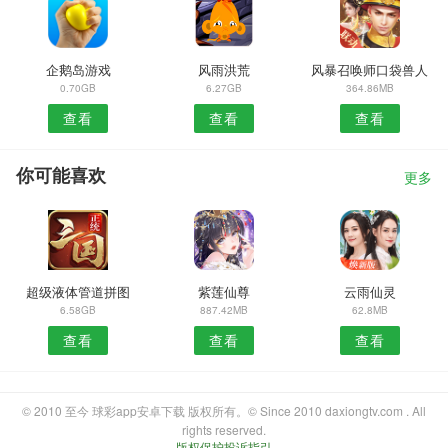
企鹅岛游戏
风雨洪荒
风暴召唤师口袋兽人
0.70GB
6.27GB
364.86MB
查看
查看
查看
你可能喜欢
更多
超级液体管道拼图
紫莲仙尊
云雨仙灵
6.58GB
887.42MB
62.8MB
查看
查看
查看
© 2010 至今 球彩app安卓下载 版权所有。© Since 2010 daxiongtv.com . All
rights reserved.
版权保护投诉指引