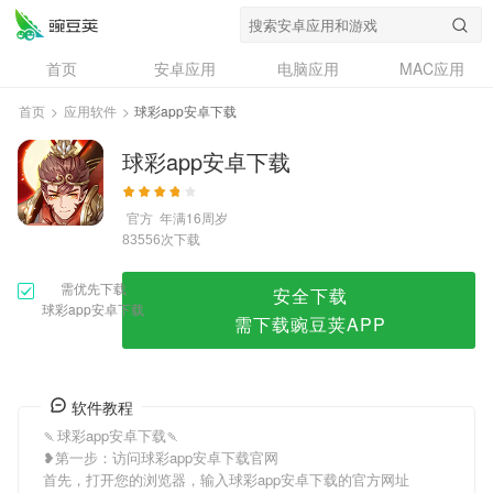
球彩app安卓下载
首页
安卓应用
电脑应用
MAC应用
资讯
专题
设计奖
创意应用
首页
>
应用软件
>
球彩app安卓下载
问答
球彩app安卓下载
官方
年满16周岁
次下载
83556
需优先下载
安全下载
球彩app安卓下载
需下载豌豆荚APP
软件教程
🍡球彩app安卓下载🍡
❥第一步：访问球彩app安卓下载官网
首先，打开您的浏览器，输入球彩app安卓下载的官方网址