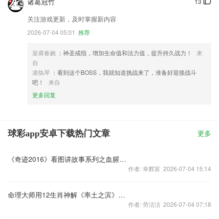
诸葛冠竹
13
关注游戏更新，及时掌握新内容
2026-07-04 05:01
推荐
皇甫春婉
：神圣戒指，增加生命值和法力值，提升持久战力！
来
自
凌纨琴
：看到这个BOSS，我就知道挑战来了，准备好迎接战斗
吧！
来自
更多回复
球彩app安卓下载热门文章
更多
《奇迹2016》看图讲故事系列之血腥峡谷
作者: 幸辉富 2026-07-04 15:14
命理大师用12生肖神解《率土之滨》选州运势
作者: 劳洁洁 2026-07-04 07:18