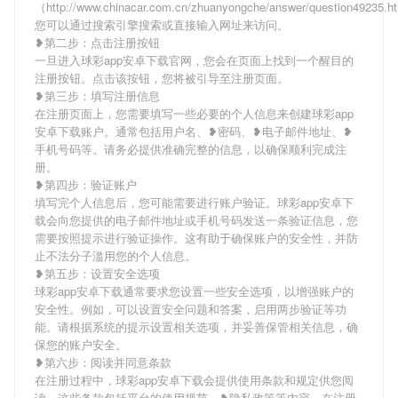
（http://www.chinacar.com.cn/zhuanyongche/answer/question49235.
您可以通过搜索引擎搜索或直接输入网址来访问。
❥第二步：点击注册按钮
一旦进入球彩app安卓下载官网，您会在页面上找到一个醒目的
注册按钮。点击该按钮，您将被引导至注册页面。
❥第三步：填写注册信息
在注册页面上，您需要填写一些必要的个人信息来创建球彩app
安卓下载账户。通常包括用户名、❥密码、❥电子邮件地址、❥
手机号码等。请务必提供准确完整的信息，以确保顺利完成注
册。
❥第四步：验证账户
填写完个人信息后，您可能需要进行账户验证。球彩app安卓下
载会向您提供的电子邮件地址或手机号码发送一条验证信息，您
需要按照提示进行验证操作。这有助于确保账户的安全性，并防
止不法分子滥用您的个人信息。
❥第五步：设置安全选项
球彩app安卓下载通常要求您设置一些安全选项，以增强账户的
安全性。例如，可以设置安全问题和答案，启用两步验证等功
能。请根据系统的提示设置相关选项，并妥善保管相关信息，确
保您的账户安全。
❥第六步：阅读并同意条款
在注册过程中，球彩app安卓下载会提供使用条款和规定供您阅
读。这些条款包括平台的使用规范、❥隐私政策等内容。在注册