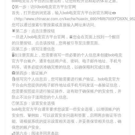
bob电竞官方平台
的注册流程，让您轻松开启精彩的体育之旅。
⌚️第一步：访问bob电竞官方平台官网
首先，打开您的浏览器，输入
bob电竞官方平台
的官方网址🍩
（http://www.chinacar.com.cn/keche/huaxin_690/HM6700XFD5XN_9
您可以通过搜索引擎搜索或直接输入网址来访问。
🕷第二步：点击注册按钮
一旦进入
bob电竞官方平台
官网，🚈您会在页面上找到一个醒目
的注册按钮。点击该按钮，您将被引导至注册页面。
📀第三步：填写注册信息
🖥在注册页面上，您需要填写一些必要的个人信息来创建
bob电竞
官方平台
账户。通常包括用户名、密码、电子邮件地址、手机号
码等。请务必提供准确完整的信息，以确保顺利完成注册。
🏤第四步：验证账户
🗿填写完个人信息后，您可能需要进行账户验证。
bob电竞官方
平台
会向您提供的电子邮件地址或手机号码发送一条验证信息，
您需要按照提示进行验证操作。这有助于确保账户的安全性，并
防止不法分子滥用您的个人信息。
🕚第五步：设置安全选项
bob电竞官方平台
通常要求您设置一些安全选项，以增强账户的
安全性。🗑例如，可以设置安全问题和答案，启用两步验证等功
能。请根据系统的提示设置相关选项，并妥善保管相关信息，确
保您的账户安全。
🎳第六步：阅读并同意条款