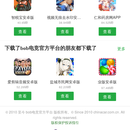
智税宝安卓版
视频无痕去水印安卓版
仁和药房网APP
40.6MB
38.94MB
84.52MB
查看
查看
查看
下载了bob电竞官方平台的朋友都下载了
更多
爱剪辑音频安卓版
盐城市民网安卓版
业版安卓版
52.26MB
82.20MB
97.48MB
查看
查看
查看
© 2010 至今 bob电竞官方平台 版权所有。© Since 2010 chinacar.com.cn. All
rights reserved.
版权保护投诉指引