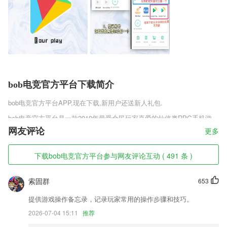
bob电竞官方平台下载简介
bob电竞官方平台
APP,现在下载,新用户还送新人礼包.
bob电竞官方平台是一款2019年最受全民玩家喜爱的仙侠类RPG手机游
戏，在这个风起云涌的仙侠世界，群妖并起，祸害天下苍生，玩家化身冒
网友评论
更多
险者，将独自前往世界的各个地区消灭妖物，多样的职业角色，封神对决
安卓首发版v1.0.0.1玩家需要选择你喜欢的加入战斗，开启你的冒险之旅!
下载bob电竞官方平台参与网友评论互动 ( 491 条 )
bob电竞官方平台软件特色
索固群
653
1,这款软件里面还有非常多的相关的地产解析可以在线的观看，内容非常
优质。
提供游戏操作备忘录，记录玩家常用的操作步骤和技巧。
2,医生在线
2026-07-04 15:11
推荐
3,在2265用户个人导航及其他应用(搜美食，酒店，看新闻）等等，使用