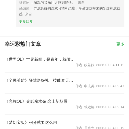
林辉罡
：游戏的音乐让人感到舒适。
来自
吕融武
：养成良好的游戏习惯和态度，享受游戏带来的乐趣和成就
感
来自
更多回复
幸运彩热门文章
更多
《世界OL》世界新闻：是青年，就做高富帅
作者: 狄若妹 2026-07-04 11:12
《全民英雄》登陆送好礼，技能卷天量掉落
作者: 申儿美 2026-07-04 09:47
《恋舞OL》光影魔术馆 恋上新场景
作者: 赖致榕 2026-07-04 09:14
《梦幻宝贝》积分就要这么用
作者: 屈骅龙 2026-07-04 00:19