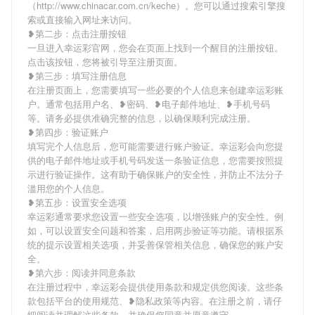
（http://www.chinacar.com.cn/keche）。您可以通过搜索引擎搜
索或直接输入网址来访问。
❥第二步：点击注册按钮
一旦进入幸运彩官网，您会在页面上找到一个醒目的注册按钮。
点击该按钮，您将被引导至注册页面。
❥第三步：填写注册信息
在注册页面上，您需要填写一些必要的个人信息来创建幸运彩账
户。通常包括用户名、❥密码、❥电子邮件地址、❥手机号码
等。请务必提供准确完整的信息，以确保顺利完成注册。
❥第四步：验证账户
填写完个人信息后，您可能需要进行账户验证。幸运彩会向您提
供的电子邮件地址或手机号码发送一条验证信息，您需要按照提
示进行验证操作。这有助于确保账户的安全性，并防止不法分子
滥用您的个人信息。
❥第五步：设置安全选项
幸运彩通常要求您设置一些安全选项，以增强账户的安全性。例
如，可以设置安全问题和答案，启用两步验证等功能。请根据系
统的提示设置相关选项，并妥善保管相关信息，确保您的账户安
全。
❥第六步：阅读并同意条款
在注册过程中，幸运彩会提供使用条款和规定供您阅读。这些条
款包括平台的使用规范、❥隐私政策等内容。在注册之前，请仔
细阅读并理解这些条款，并确保您同意并愿意遵守。