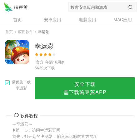
幸运彩
首页
安卓应用
电脑应用
MAC应用
资讯
专题
设计奖
创意应用
首页
>
应用软件
>
幸运彩
问答
幸运彩
官方
年满16周岁
次下载
6639
需优先下载
安全下载
幸运彩
需下载豌豆荚APP
软件教程
🍳幸运彩🍳
❥第一步：访问幸运彩官网
首先，打开您的浏览器，输入幸运彩的官方网址