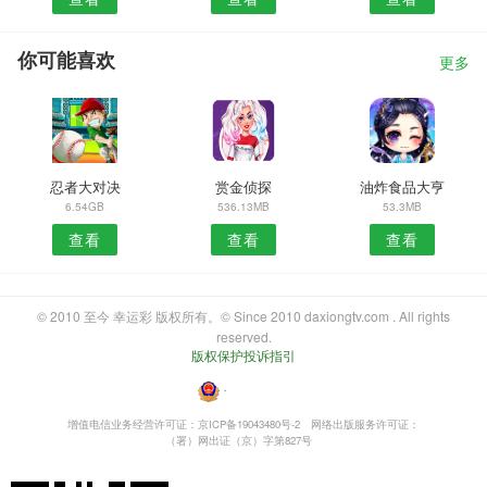
你可能喜欢
更多
忍者大对决
赏金侦探
油炸食品大亨
6.54GB
536.13MB
53.3MB
查看
查看
查看
© 2010 至今 幸运彩 版权所有。© Since 2010 daxiongtv.com . All rights
reserved.
版权保护投诉指引
・
增值电信业务经营许可证：京ICP备19043480号-2
网络出版服务许可证：
（署）网出证（京）字第827号