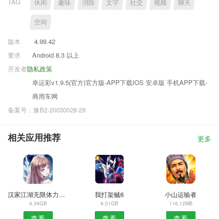
TAG
休闲
趣味
消除
文字
社交
视频
聊天
空间
版本
4.99.42
要求
Android 8.3 以上
开发者
隐私政策
幸运彩v1.9.5(官方)官方版-APP下载IOS 安卓版 手机APP下载-
商用车网
备案号：豫B2-20030028-29
相关应用推荐
更多
汉家江湖无限体力元宝版
我打架贼6
小山运输者
9.39GB
6.51GB
116.12MB
查看
查看
查看